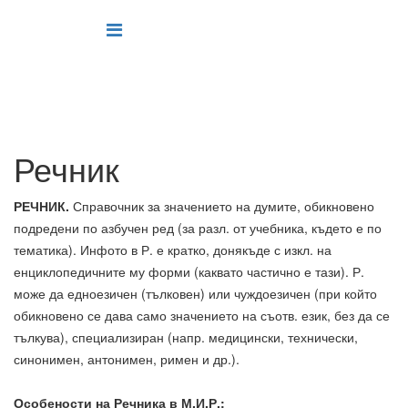
Речник
РЕЧНИК.
Справочник за значението на думите, обикновено
подредени по азбучен ред (за разл. от учебника, където е по
тематика). Инфото в Р. е кратко, донякъде с изкл. на
енциклопедичните му форми (каквато частично е тази). Р.
може да едноезичен (тълковен) или чуждоезичен (при който
обикновено се дава само значението на съотв. език, без да се
тълкува), специализиран (напр. медицински, технически,
синонимен, антонимен, римен и др.).
Особености на Речника в М.И.Р.: