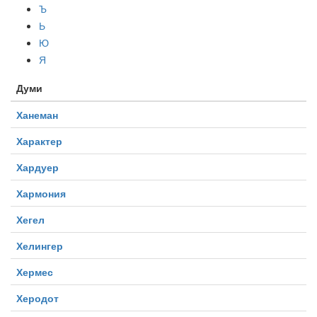
Ъ
Ь
Ю
Я
Думи
Ханеман
Характер
Хардуер
Хармония
Хегел
Хелингер
Хермес
Херодот