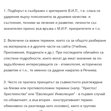
1. Подборът е съобразен с критериите В.И.П., т.е. слага се
ударение върху поясненията за душевни качества и
състояния, техники за лечение и развитие, личности със
значителен принос във връзка с М.И.Р. приоритетите и т.н.
2. Включени са важни термини, които са за общото разбиране
на материала и в другите части на сайта (Учебник,
Приложения, Кординати и др.). При последните обичайно са
спестени подробности, които могат да имат значение за по-
задълбочено интересуващите се - етимология, историческо
развитие и т.н., те именно са дадени накратко в Речника.
3. Често се прилага принципът за съвместното разглеждане
на близки или противоположни термини (напр. "Христос/
Християнство" или "Еволюция/ Инволюция" - в първия случай
по-обхватният, а във втория - конструктивният термин
обикновено се разглежда като основен), както и групово