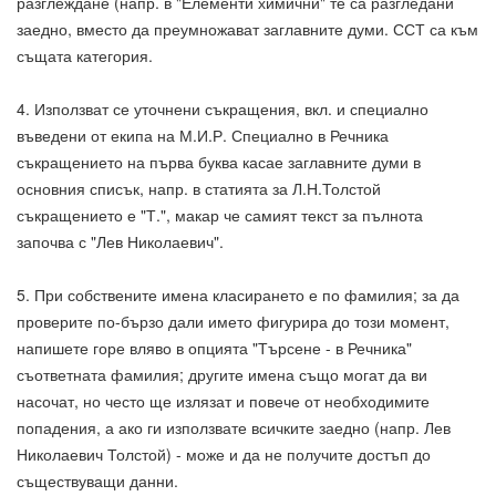
разглеждане (напр. в "Елементи химични" те са разгледани
заедно, вместо да преумножават заглавните думи. ССТ са към
същата категория.
4. Използват се уточнени съкращения, вкл. и специално
въведени от екипа на М.И.Р. Специално в Речника
съкращението на първа буква касае заглавните думи в
основния списък, напр. в статията за Л.Н.Толстой
съкращението е "Т.", макар че самият текст за пълнота
започва с "Лев Николаевич".
5. При собствените имена класирането е по фамилия; за да
проверите по-бързо дали името фигурира до този момент,
напишете горе вляво в опцията "Търсене - в Речника"
съответната фамилия; другите имена също могат да ви
насочат, но често ще излязат и повече от необходимите
попадения, а ако ги използвате всичките заедно (напр. Лев
Николаевич Толстой) - може и да не получите достъп до
съществуващи данни.