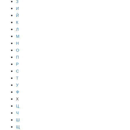
З
И
Й
К
Л
М
Н
О
П
Р
С
Т
У
Ф
Х
Ц
Ч
Ш
Щ