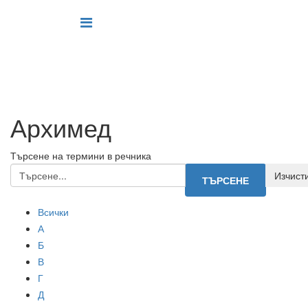
Архимед
Търсене на термини в речника
Всички
А
Б
В
Г
Д