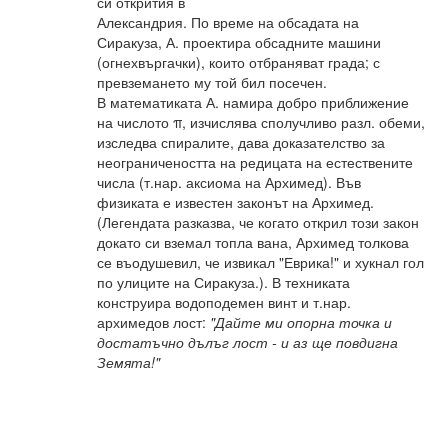
си открития в
Александрия. По време на обсадата на
Сиракуза, А. проектира обсадните машини
(огнехвъргачки), които отбраняват града; с
превземането му той бил посечен.
В математиката А. намира добро приближение
на числото π, изчислява сполучливо разл. обеми,
изследва спиралите, дава доказателство за
неограничеността на редицата на естествените
числа (т.нар. аксиома на Архимед). Във
физиката е известен законът на Архимед.
(Легендата разказва, че когато открил този закон
докато си вземал топла вана, Архимед толкова
се въодушевил, че извикал "Еврика!" и хукнал гол
по улиците на Сиракуза.). В техниката
конструира водоподемен винт и т.нар.
архимедов лост:
"Дайте ми опорна точка и
достатъчно дълъг лост - и аз ще повдигна
Земята!"