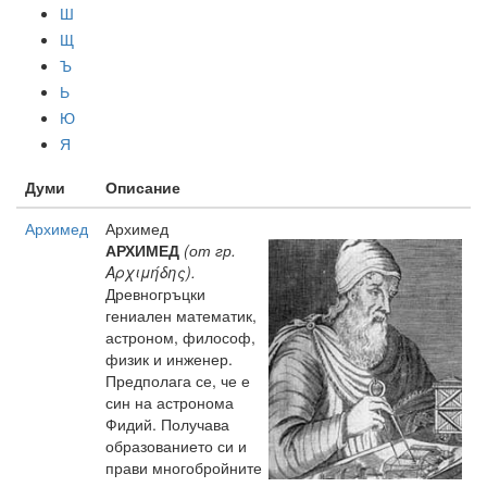
Ш
Щ
Ъ
Ь
Ю
Я
Думи
Описание
Архимед
Архимед
АРХИМЕД
(от гр.
Αρχιμήδης).
Древногръцки
гениален математик,
астроном, философ,
физик и инженер.
Предполага се, че е
син на астронома
Фидий. Получава
образованието си и
прави многобройните