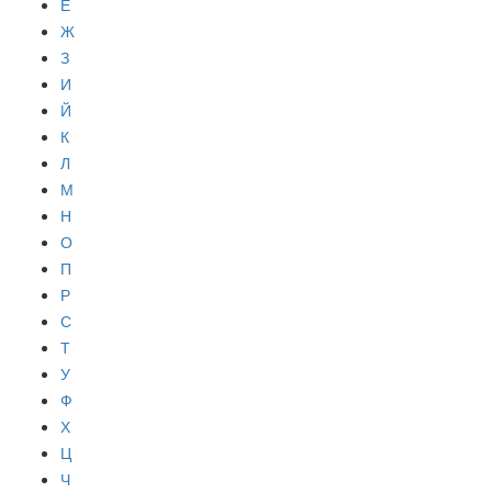
Е
Ж
З
И
Й
К
Л
М
Н
О
П
Р
С
Т
У
Ф
Х
Ц
Ч