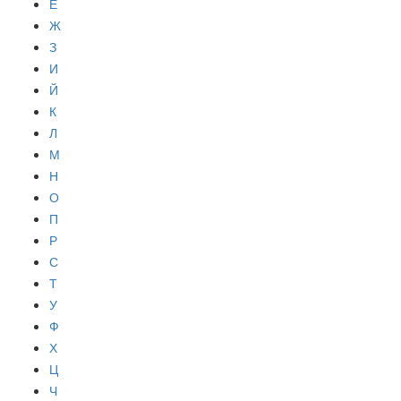
Е
Ж
З
И
Й
К
Л
М
Н
О
П
Р
С
Т
У
Ф
Х
Ц
Ч