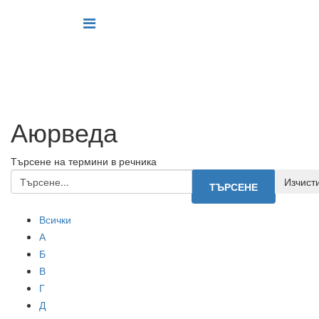
Аюрведа
Търсене на термини в речника
Всички
А
Б
В
Г
Д