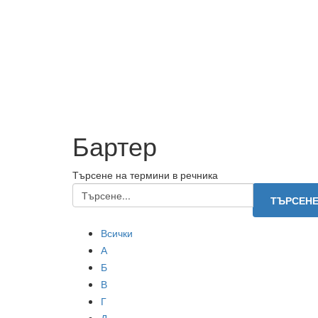
Бартер
Търсене на термини в речника
Всички
А
Б
В
Г