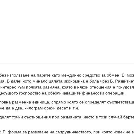
 без използване на парите като междинно средство за обмен. Б. м
. В далечното минало цялата икономика е била чрез Б. Развитиет
 интерес към пряката размяна, която в някои отношения е по-удов
ездесъщото господство на обезличаващите финансови операции.
словна разменна единица, спрямо която се определят съответства
е да е две, килограм орехи десет и т.н.
еделят точни съотношения при размяната; често в този случай барт
.Р. форма за развиване на сътрудничеството, при която човек не вр