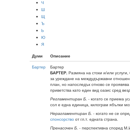
Ч
Ш
Щ
Ъ
Ь
Ю
Я
Думи
Описание
Бартер
Бартер
БАРТЕР.
Размяна на стоки и/или услуги,
за уреждане на междудържавни отношения
план, но напоследък отново се проявява
приветства като един вид оазис сред в
Регламентиран Б.
- когато се приема у
сол е една единица, килограм ябълки мож
Нерагламентиран Б.
- когато не се опр
спонсорство
от гл.т. едната страна.
Пренасочен Б.
- перспективна според М.И