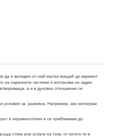
оже да е валиден от най-малък мащаб до вариант
о на паричните системи я изтласква на заден
летворяваща, а и в духовно отношение се
щи условия за размяна. Например, ако килограм
ерът е
неравностоен
и се приближава до
ъща стока или услуга на този, от когото ги е