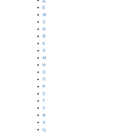
Д
Е
Ж
З
И
Й
К
Л
М
Н
О
П
Р
С
Т
У
Ф
Х
Ц