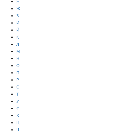
Е
Ж
З
И
Й
К
Л
М
Н
О
П
Р
С
Т
У
Ф
Х
Ц
Ч