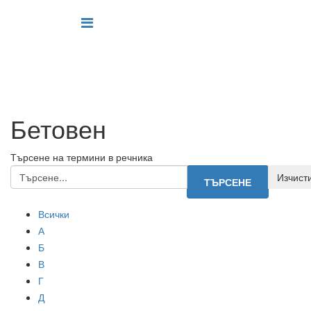
Бетовен
Търсене на термини в речника
Всички
А
Б
В
Г
Д