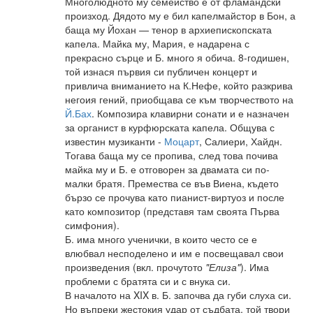
Многолюдното му семейство е от фламандски
произход. Дядото му е бил капелмайстор в Бон, а
баща му Йохан — тенор в архиепископската
капела. Майка му, Мария, е надарена с
прекрасно сърце и Б. много я обича. 8-годишен,
той изнася първия си публичен концерт и
привлича вниманието на К.Нефе, който разкрива
негоия гений, приобщава се към творчеството на
Й.Бах
. Композира клавирни сонати и е назначен
за органист в курфюрската капела. Общува с
известин музиканти -
Моцарт
, Салиери, Хайдн.
Тогава баща му се пропива, след това почива
майка му и Б. е отговорен за двамата си по-
малки братя. Премества се във Виена, където
бързо се прочува като пианист-виртуоз и после
като композитор (представя там своята Първа
симфония).
Б. има много ученички, в които често се е
влюбвал несподелено и им е посвещавал свои
произведения (вкл. прочутото
"Елиза"
). Има
проблеми с братята си и с внука си.
В началото на XIX в. Б. започва да губи слуха си.
Но въпреки жестокия удар от съдбата, той твори