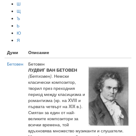
Ш
Щ
Ъ
Ь
Ю
Я
Думи
Описание
Бетовен
Бетовен
ЛУДВИГ ВАН БЕТОВЕН
(Бетховен).
Немски
класически композитор,
творил през преходния
период между класицизма и
романтизма (кр. на XVIII и
първата четвърт на XIX в.).
Смятан за един от най-
великите композитори за
всички времена, той
вдъхновява множество музиканти и слушатели.