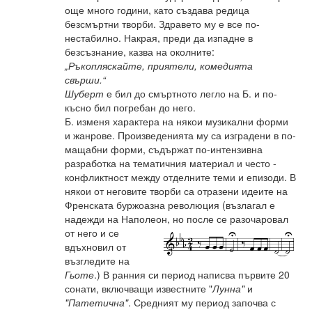
още много години, като създава редица
безсмъртни творби. Здравето му е все по-
нестабилно. Накрая, преди да изпадне в
безсъзнание, казва на околните:
„Ръкопляскайте, приятели, комедията
свърши.“
Шуберт
е бил до смъртното легло на Б. и по-
късно бил погребан до него.
Б. изменя характера на някои музикални форми
и жанрове. Произведенията му са изградени в по-
мащабни форми, съдържат по-интензивна
разработка на тематичния материал и често -
конфликтност между отделните теми и епизоди. В
някои от неговите творби са отразени идеите на
Френската буржоазна революция (възлагал е
надежди на Наполеон, но после се разочаровал
от
него и се
вдъхновил от
възгледите на
Гьоте
.) В ранния си период написва първите 20
сонати, включващи известните "
Лунна"
и
"Патетична"
. Средният му период започва с