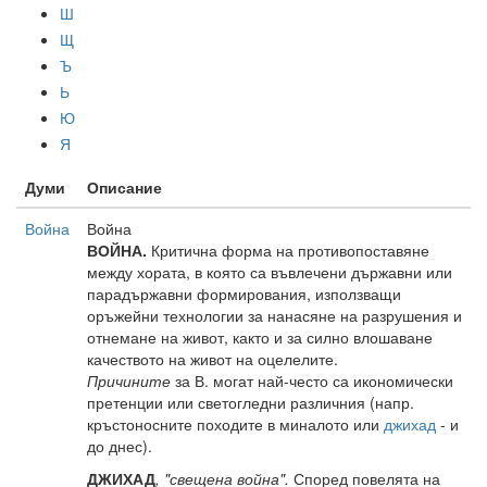
Ш
Щ
Ъ
Ь
Ю
Я
Думи
Описание
Война
Война
ВОЙНА.
Критична форма на противопоставяне
между хората, в която са въвлечени държавни или
парадържавни формирования, използващи
оръжейни технологии за нанасяне на разрушения и
отнемане на живот, както и за силно влошаване
качеството на живот на оцелелите.
Причините
за В. могат най-често са икономически
претенции или светогледни различния (напр.
кръстоносните походите в миналото или
джихад
- и
до днес).
ДЖИХАД
, "свещена война".
Според повелята на