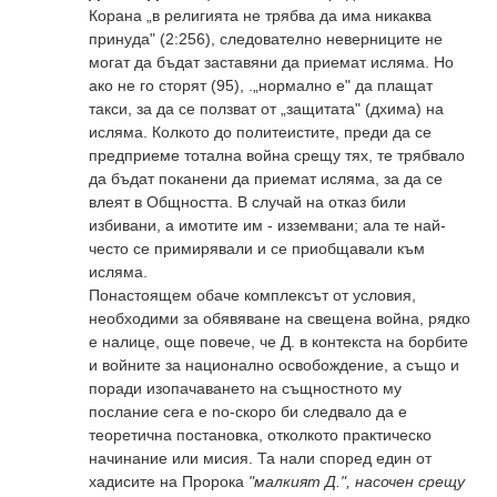
Корана „в религията не трябва да има никаква
принуда" (2:256), следователно неверниците не
могат да бъдат заставяни да приемат исляма. Но
ако не го сторят (95), .„нормално е" да плащат
такси, за да се ползват от „защитата" (дхима) на
исляма. Колкото до политеистите, преди да се
предприеме тотална война срещу тях, те трябвало
да бъдат поканени да приемат исляма, за да се
влеят в Общността. В случай на отказ били
избивани, а имотите им - изземвани; ала те най-
често се примирявали и се приобщавали към
исляма.
Понастоящем обаче комплексът от условия,
необходими за обявяване на свещена война, рядко
е налице, още повече, че Д. в контекста на борбите
и войните за национално освобождение, а също и
поради изопачаването на същностното му
послание сега е no-скоро би следвало да е
теоретична постановка, отколкото практическо
начинание или мисия. Та нали според един от
хадисите на Пророка
"малкият Д.", насочен срещу