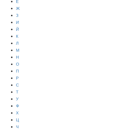
Е
Ж
З
И
Й
К
Л
М
Н
О
П
Р
С
Т
У
Ф
Х
Ц
Ч