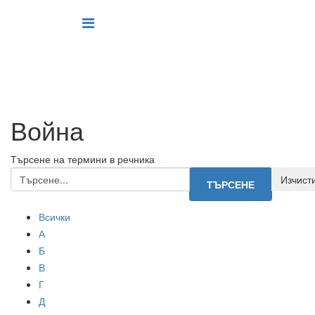
Война
Търсене на термини в речника
Всички
А
Б
В
Г
Д