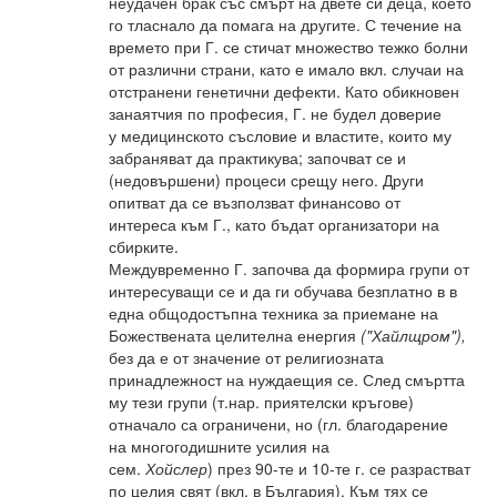
неудачен брак със смърт на двете си деца, което
го тласнало да помага на другите. С течение на
времето при Г. се стичат множество тежко болни
от различни страни, като е имало вкл. случаи на
отстранени генетични дефекти. Като обикновен
занаятчия по професия, Г. не будел доверие
у медицинското съсловие и властите, които му
забраняват да практикува; започват се и
(недовършени) процеси срещу него. Други
опитват да се възползват финансово от
интереса към Г., като бъдат организатори на
сбирките.
Междувременно Г. започва да формира групи от
интересуващи се и да ги обучава безплатно в в
една общодостъпна техника за приемане на
Божествената целителна енергия
("Хайлщром"),
без да е от значение от религиозната
принадлежност на нуждаещия се. След смъртта
му тези групи (т.нар. приятелски кръгове)
отначало са ограничени, но (гл. благодарение
на многогодишните усилия на
сем.
Хойслер
) през 90-те и 10-те г. се разрастват
по целия свят (вкл. в България). Към тях се