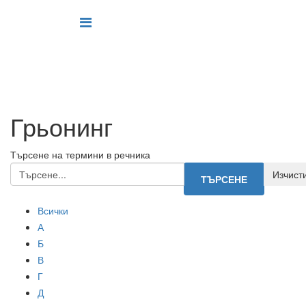
Грьонинг
Търсене на термини в речника
Всички
А
Б
В
Г
Д