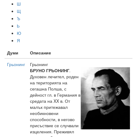
Ш
Щ
Ъ
Ь
Ю
Я
Думи
Описание
Грьонинг
Грьонинг
БРУНО ГРЬОНИНГ
.
Духовен лечител, роден
на територията на
сегашна Полша, с
дейност гл. в Германия в
средата на XX в. От
малък притежавал
необикновени
способности, в негово
присъствие се случвали
изцеления. Преживял