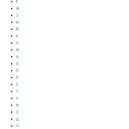
Е
Ж
З
И
Й
К
Л
М
Н
О
П
Р
С
Т
У
Ф
Х
Ц
Ч