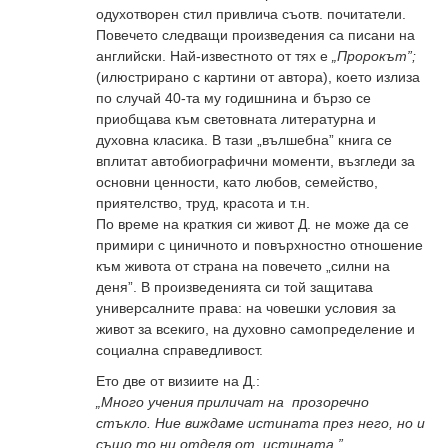
одухотворен стил привлича съотв. почитатели.
Повечето следващи произведения са писани на
английски. Най-известното от тях е
„Пророкът”;
(илюстрирано с картини от автора), което излиза
по случай 40-та му годишнина и бързо се
приобщава към световната литературна и
духовна класика. В тази „вълшебна” книга се
вплитат автобиографични моменти, възгледи за
основни ценности, като любов, семейство,
приятелство, труд, красота и т.н.
По време на краткия си живот Д. не може да се
примири с циничното и повърхностно отношение
към живота от страна на повечето „силни на
деня”. В произведенията си той защитава
универсалните права: на човешки условия за
живот за всекиго, на духовно самопределение и
социална справедливост.
Ето две от визиите на Д.:
„Много учения приличат на прозоречно
стъкло. Ние виждаме истината през него, но и
също то ни отделя от истината.”