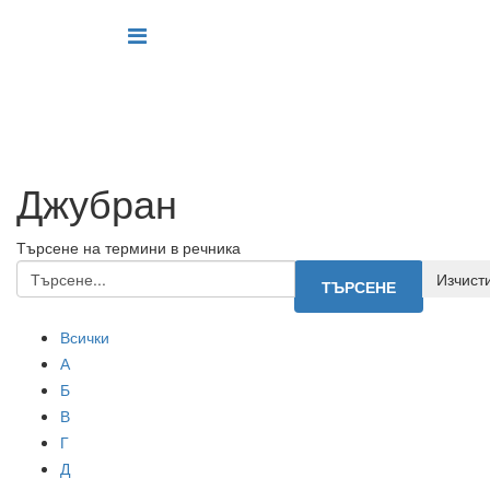
Джубран
Търсене на термини в речника
Всички
А
Б
В
Г
Д