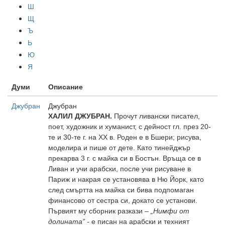
Ш
Щ
Ъ
Ь
Ю
Я
Думи
Описание
Джубран
Джубран
ХАЛИЛ ДЖУБРАН.
Прочут ливански писател,
поет, художник и хуманист, с дейност гл. през 20-
те и 30-те г. на XX в.
Роден е в Бшери; рисува,
моделира и пише от дете. Като тинейджър
прекарва 3 г. с майка си в Бостън. Връща се в
Ливан и учи арабски, после учи рисуване в
Париж и накрая се установява в Ню Йорк, като
след смъртта на майка си бива подпомаган
финансово от сестра си, докато се установи.
Първият му сборник разкази –
„Нимфи от
долината” -
е писан на арабски и техният