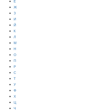
Е
Ж
З
И
Й
К
Л
М
Н
О
П
Р
С
Т
У
Ф
Х
Ц
Ч