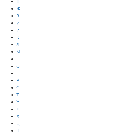
Е
Ж
З
И
Й
К
Л
М
Н
О
П
Р
С
Т
У
Ф
Х
Ц
Ч