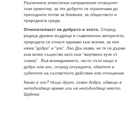
Различните атеистични направления отхвърлят
този ориентир, за тях доброто се ограничава до
преходните ползи за ближния, за обществото и
природната среда.
Относителност на доброто и злото.
Според
редица древни мъдреци и съвременни авторитети,
природата се отнася еднакво към всички, за нея
няма "добро" и "зло". Лао Дзъ казва, че тя се държи
към всяко същество като към "жертвено куче от
слама". Във всекидневието, често пъти нещо е
добро или зло, според ситуацията, обектите и
субектите на съответното действие или отношение.
Какво е зло? Нищо друго, освен добро, идващо в
неподходящо време или на неподходящо място.
Щайнер