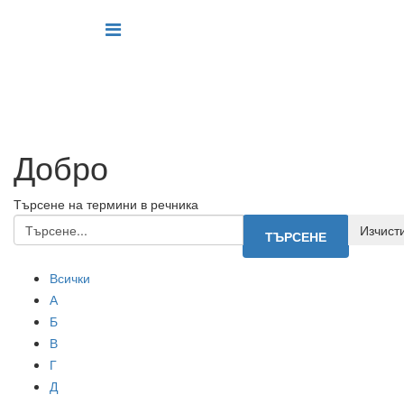
Добро
Търсене на термини в речника
Всички
А
Б
В
Г
Д