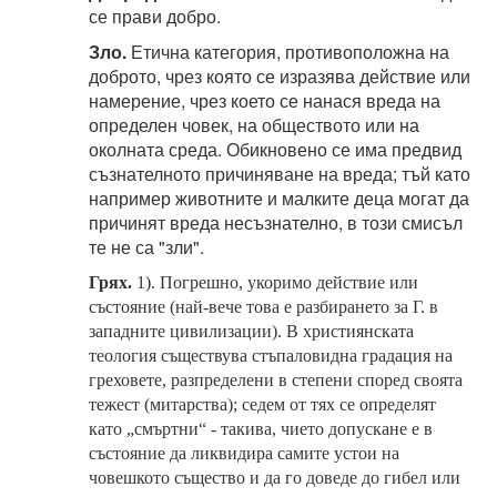
се прави добро.
Зло.
Етична категория, противоположна на
доброто, чрез която се изразява действие или
намерение, чрез което се нанася вреда на
определен човек, на обществото или на
околната среда. Обикновено се има предвид
съзнателното причиняване на вреда; тъй като
например животните и малките деца могат да
причинят вреда несъзнателно, в този смисъл
те не са "зли".
Грях.
1). Погрешно, укоримо действие или
състояние (най-вече това е разбирането за Г. в
западните цивилизации). В християнската
теология съществува стъпаловидна градация на
греховете, разпределени в степени според своята
тежест (митарства); седем от тях се определят
като „смъртни“ - такива, чието допускане е в
състояние да ликвидира самите устои на
човешкото същество и да го доведе до гибел или