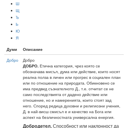
Ш
Щ
Ъ
Ь
Ю
Я
Думи
Описание
Добро
Добро
ДОБРО.
Етична категория, чрез която се
обозначава мисъл, дума или действие, които носят
реална полза в личен или прогрес в социален план
или по отношение на природата. Обикновено се
има предвид съзнателното Д., т.е. отчитат се не
само последствията от дадено действие или
отношение, но и намеренията, които стоят зад
него. Според редица духовни и религиозни учения,
Д. в най-висш смисъл е и качество на Бога или
аспект на безличностната универсална енергия.
Добродетел.
Способност или наклонност да