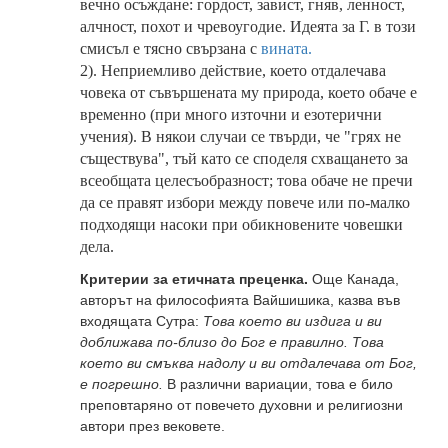
вечно осъждане: гордост, завист, гняв, ленност,
алчност, похот и чревоугодие. Идеята за Г. в този
смисъл е тясно свързана с
вината.
2). Неприемливо действие, което отдалечава
човека от съвършената му природа, което обаче е
временно (при много източни и езотерични
учения). В някои случаи се твърди, че "грях не
съществува", тъй като се споделя схващането за
всеобщата целесъобразност; това обаче не пречи
да се правят избори между повече или по-малко
подходящи насоки при обикновените човешки
дела.
Критерии за етичната преценка.
Още
Канада,
авторът на философията Вайшишика, казва във
входящата Сутра:
Това което ви издига и ви
доближава по-близо до Бог е правилно. Това
което ви смъква надолу и ви отдалечава от Бог,
е погрешно.
В различни вариации, това е било
преповтаряно от повечето духовни и религиозни
автори през вековете.