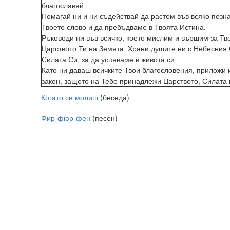
благославяй.
Помагай ни и ни съдействай да растем във всяко позна
Твоето слово и да пребъдваме в Твоята Истина.
Ръководи ни във всичко, което мислим и вършим за Тво
Царството Ти на Земята. Храни душите ни с Небесния 
Силата Си, за да успяваме в живота си.
Като ни даваш всичките Твои благословения, приложи 
закон, защото на Тебе принадлежи Царството, Силата 
Когато се молиш
(беседа)
Фир-фюр-фен
(песен)