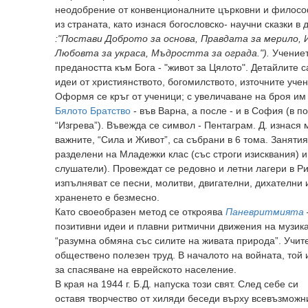
неодобрение от конвенционалните църковни и философ
из страната, като изнася богословско- научни сказки в 
:"Постави Доброто за основа, Правдата за мерило,
Любовта за украса, Мъдростта за ограда.").
Учениет
предаността към Бога - "живот за Цялото". Детайлите с
идеи от християнството, богомилството, източните уче
Оформя се кръг от ученици; с увеличаване на броя им
Бялото Братство
- във Варна, а после - и в София (в 
“Изгрева”). Въвежда се символ - Пентаграм. Д. изнася
важните, “Сила и Живот”, са събрани в 6 тома. Заняти
разделени на Младежки клас (със строги изисквания) и
слушатели). Провеждат се редовно и летни лагери в Р
изпълняват се песни, молитви, двигателни, дихателни
храненето е безмесно.
Като своеобразен метод се откроява
Паневритмията
позитивни идеи и плавни ритмични движения на музик
“разумна обмяна със силите на живата природа”. Учит
обществено полезен труд. В началото на войната, той 
за спасяване на еврейското население.
В края на 1944 г. Б.Д. напуска този свят. След себе си
оставя творчество от хиляди беседи върху всевъзможн