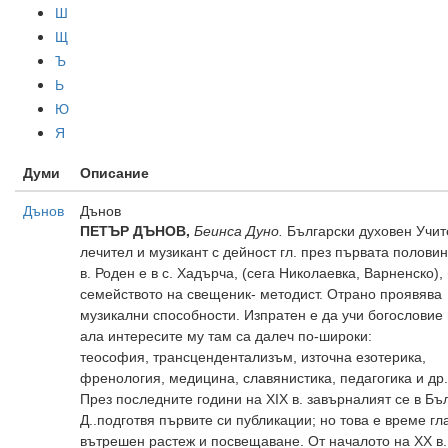
Ш
Щ
Ъ
Ь
Ю
Я
Думи
Описание
Дънов
Дънов
ПЕТЪР ДЪНОВ,
Беинса Дуно.
Български духовен Учит
лечител и музикант с дейност гл. през първата полови
в. Роден е в с. Хадърча, (сега Николаевка, Варненско), 
семейството на свещеник- методист. Отрано проявява
музикални способности. Изпратен е да учи богословие
ала интересите му там са далеч по-широки:
теософия, трансцендентализъм, източна езотерика,
френология, медицина, славянистика, педагогика и др.
През последните години на XIX в. завърналият се в Бъ
Д..подготвя първите си публикации; но това е време гл
вътрешен растеж и посвещаване. От началото на XX в.