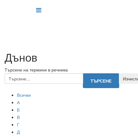
Дънов
Търсене на термини в речника
Всички
А
Б
В
Г
Д