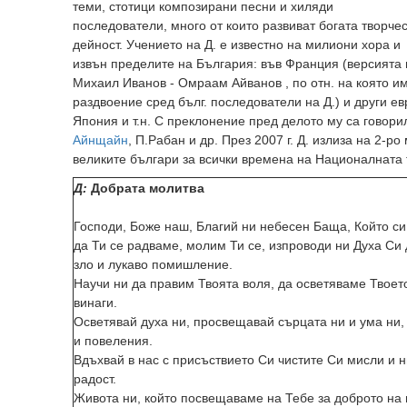
теми, стотици композирани песни и хиляди
последователи, много от които развиват богата творче
дейност. Учението на Д. е известно на милиони хора и
извън пределите на България: във Франция (версията 
Михаил Иванов - Омраам Айванов , по отн. на която и
раздвоение сред бълг. последователи на Д.) и други е
Япония и т.н. С преклонение пред делото му са говор
Айнщайн
, П.Рабан и др. През 2007 г. Д. излиза на 2-ро
великите българи за всички времена на Националната 
Д:
Добрата молитва
Господи, Боже наш, Благий ни небесен Баща, Който си
да Ти се радваме, молим Ти се, изпроводи ни Духа Си 
зло и лукаво помишление.
Научи ни да правим Твоята воля, да осветяваме Твоет
винаги.
Осветявай духа ни, просвещавай сърцата ни и ума ни,
и повеления.
Вдъхвай в нас с присъствието Си чистите Си мисли и н
радост.
Живота ни, който посвещаваме на Тебе за доброто на 