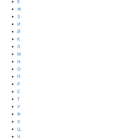
Е
Ж
З
И
Й
К
Л
М
Н
О
П
Р
С
Т
У
Ф
Х
Ц
Ч