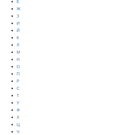
Е
Ж
З
И
Й
К
Л
М
Н
О
П
Р
С
Т
У
Ф
Х
Ц
Ч