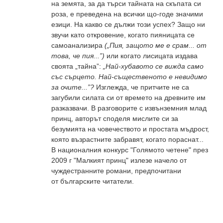
на земята, за да търси тайната на скъпата си
роза, е преведена на всички що-годе значими
езици. На какво се дължи този успех? Защо ни
звучи като откровение, когато пияницата се
самоанализира
(„Пия, защото ме е срам... от
това, че пия...”)
или когато лисицата издава
своята „тайна”:
„Най-хубавото се вижда само
със сърцето. Най-същественото е невидимо
за очите...”?
Изглежда, че притчите не са
загубили силата си от времето на древните им
разказвачи. В разговорите с извънземния млад
принц, авторът споделя мислите си за
безумията на човечеството и простата мъдрост,
която възрастните забравят, когато пораснат...
В националния конкурс "Голямото четене" през
2009 г "Малкият принц" излезе начело от
чуждестранните романи, предпочитани
от българските читатели.