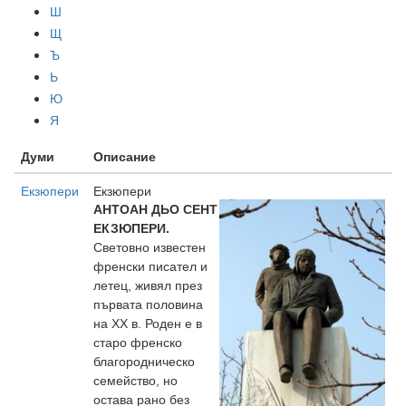
Ш
Щ
Ъ
Ь
Ю
Я
Думи
Описание
Екзюпери
Екзюпери
АНТОАН ДЬО СЕНТ
ЕКЗЮПЕРИ.
Световно известен
френски писател и
летец, живял през
първата половина
на XX в.
Роден е в
старо френско
благородническо
семейство, но
остава рано без