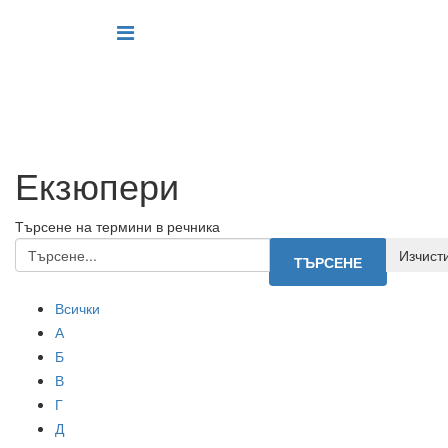
Екзюпери
Търсене на термини в речника
Всички
А
Б
В
Г
Д