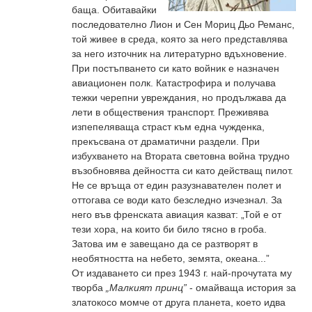
баща. Обитавайки
последователно Лион и Сен Мориц Дьо Реманс,
той живее в среда, която за него представлява
за него източник на литературно вдъхновение.
При постъпването си като войник е назначен
авиационен полк. Катастрофира и получава
тежки черепни увреждания, но продължава да
лети в обществения транспорт. Преживява
изпепеляваща страст към една чужденка,
прекъсвана от драматични раздели. При
избухването на Втората световна война трудно
възобновява дейността си като действащ пилот.
Не се връща от един разузнавателен полет и
оттогава се води като безследно изчезнал. За
него във френската авиация казват: „Той е от
тези хора, на които би било тясно в гроба.
Затова им е завещано да се разтворят в
необятността на небето, земята, океана...”
От издаването си през 1943 г. най-прочутата му
творба
„Малкият принц”
- омайваща история за
златокосо момче от друга планета, което идва