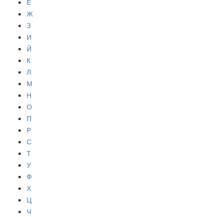
Е
Ж
З
И
Й
К
Л
М
Н
О
П
Р
С
Т
У
Ф
Х
Ц
Ч