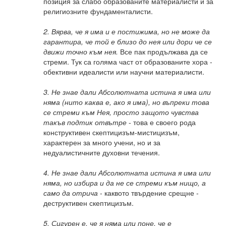
позиция за слабо образованите материалисти и за
религиозните фундаменталисти.
2. Вярва, че я има и е постижима, но не може да
гарантира, че той е близо до нея или дори че се
движи точно към нея.
Все пак продължава да се
стреми. Тук са голяма част от образованите хора -
обективни идеалисти или научни материалисти.
3. Не знае дали Абсолютната истина я има или
няма (нито каква е, ако я има), но въпреки това
се стреми към Нея, просто защото чувства
такъв подтик отвътре
- това е своего рода
конструктивен скептицизъм-мистицизъм,
характерен за много учени, но и за
недуалистичните духовни течения.
4. Не знае дали Абсолютната истина я има или
няма, но избира и да не се стреми към нищо, а
само да отрича
- каквото твърдение срещне -
деструктивен скептицизъм.
5. Сигурен е, че я няма или поне, че е