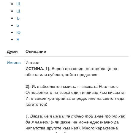
Ш
Щ
Ъ
Ь
Ю
Я
Думи
Описание
Истина
Истина
ИСТИНА.
1).
Вярно познание, съответващо на
обекта или субекта, който представя.
2).
И.
в абсолютен смисъл - висшата Реалност.
Отношението на всеки един индивид към висшата
И. е важен критерий за определяне на светогледа.
Когато той:
1. Вярва, че я има и че точно той знае точно как
да я намери
(или даже, че може еднозначно да
напътства другите към нея). Много характерна