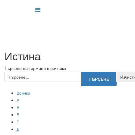
Истина
Търсене на термини в речника
Всички
А
Б
В
Г
Д