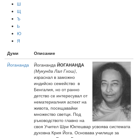
Ш
Щ
Ъ
Ь
Ю
Я
Думи
Описание
Йогананда
Йогананда
ЙОГАНАНДА
(Мукунда Лал Гхош)
,
израснал в заможно
индийско семейство в
Бенгалия, но от ранно
детство се интересувал от
нематериалния аспект на
живота, посещавайки
множество светци. Под
ръководството главно на
своя Учител Шри Юктешвар усвоява системата
духовна Крия Йога. Основава училище за