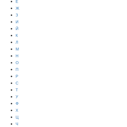
Е
Ж
З
И
Й
К
Л
М
Н
О
П
Р
С
Т
У
Ф
Х
Ц
Ч