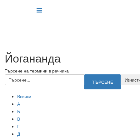
Йогананда
Търсене на термини в речника
Всички
А
Б
В
Г
Д