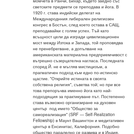
момчета в Ранчи, Бихар, където заедно със
светските предмети се преподава и йога. В
1920 г. става индийски делегат на
Международнния либерален религиозен
конгрес в Бостън, след което остава в САЩ,
преподавайки с голям успех. Тъй като
всъщност цели да изгради цивилизационен
мост между Изтока и Запада, той проповядва
не пренебрегване, а допълване на
американската материална предприемчивост с
вътрешно съзерцателна нагласа. Последната
според Й. не е мъгляв мистицизъм, а
прагматичен подход към едно по-истинско
щастие. "Открийте истината в своята
собствена религия", съветва той; но при все
това препоръчва именно йога като най-
подходящия за практикуване път. Постепенно
става възможно организиране на духовен
център под името "Общество за
самореализация" (SRF — Self-Realization
Fellowship) в Маунт Вашингтон и медитативен
център в Енсинитас, Калифорния. Подобно
общество паралелно се развива и в Индия,