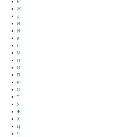
Е
Ж
З
И
Й
К
Л
М
Н
О
П
Р
С
Т
У
Ф
Х
Ц
Ч