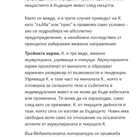
нещастието в бъдещия живот след смъртта.
Както се вижда, и в трите случая преводът на К.
като
"съдба"
или "орис"
е правилен само условно -
ако се подразбира не абсолютно
предопределение, а неизбежни последствия от
принципно избираеми жизнени направления.
Тройната карма.
К. е три вида, именно
акумулирана
,
узряваща
и
текуща
. Акумулираните
карми произтичат от миналото и образуват
кармичен резервоар от възможности и тенденции.
Узряваща К. е тази част на миналата К., която е
отговорна за сегашното тяло и събитията в
индивидуалния живот и не може да бъде избегната
или променена. Тя може да се изразходва, само
след като се преживее.
К. от текущите дейности е
тази, която сега се изготвя за бъдещето. Човек има
свободна воля само по отношение на осъзнатите
аспекти от акумулираната и текущата К.
Във Ведантичната литература се привежда