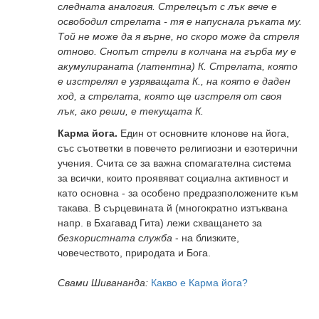
следната аналогия. Стрелецът с лък вече е
освободил стрелата - тя е напуснала ръката му.
Той не може да я върне, но скоро може да стреля
отново. Снопът стрели в колчана на гърба му е
акумулираната (латентна) К. Стрелата, която
е изстрелял е узряващата К., на която е даден
ход, а стрелата, която ще изстреля от своя
лък, ако реши, е текущата К.
Карма йога.
Един от основните клонове на йога,
със съответки в повечето религиозни и езотерични
учения. Счита се за важна спомагателна система
за всички, които проявяват социална активност и
като основна - за особено предразположените към
такава. В сърцевината й (многократно изтъквана
напр. в Бхагавад Гита) лежи схващането за
безкористната служба
- на близките,
човечеството, природата и Бога.
Свами Шивананда:
Какво е Карма йога?