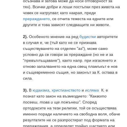
осъзнава и затова може да носи отговорност за
тях). Всички добри и лоши постъпки през живота на
човек се натрупват, като накрая, преди
прераждането
, се отчита тежеста на едните или
другите и това зависят следващите ни животи.
2).
Особеното мнение на ред
будистки
авторитети
в случая е, че (тъй като не се признава
съществуването на отделен "аз"), може само
условно да се говори за прераждане (но не и за
"превъплъщаване"), както напр. при изгасянето и
отново запалването на една свещ пламъкът е нов
и същевременно същия, но законът за К. остава в
сила.
3).
В
юдаизма
,
христианството
и
исляма
К. е
познат като закон на възмездието:
"Каквото
посееш, това и ще пожънеш".
Според
ортодоксите на тези религии, той се осъществява
именно поради наличието на свободна воля, обаче
резултатите не се разпростират под формата на
прераждания, а определят трайно щастието или