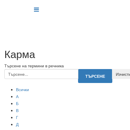
Карма
Търсене на термини в речника
Всички
А
Б
В
Г
Д