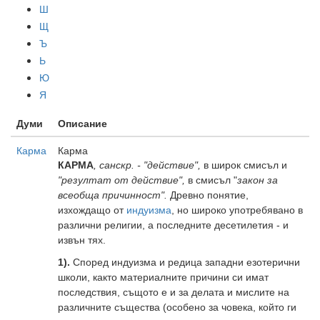
Ш
Щ
Ъ
Ь
Ю
Я
Думи
Описание
Карма
Карма
КАРМА
, санскр. - "действие",
в широк смисъл и
"резултат от действие",
в смисъл "
закон за
всеобща причинност".
Древно понятие,
изхождащо от
индуизма
, но широко употребявано в
различни религии, а последните десетилетия - и
извън тях.
1).
Според индуизма и редица западни езотерични
школи, както материалните причини си имат
последствия, същото е и за делата и мислите на
различните същества (особено за човека, който ги