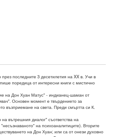
о през последните 3 десетилетия на XX в. Учи в
 пише поредица от интересни книги с мистично
ние на Дон Хуан Матус" - индианец-шаман от
ривач". Основен момент е твърдението за
ото възприемане на света. Преди смъртта си К.
 на вътрешния диалог" съответства на
с "несъзнаваното" на психоаналитиците). Вторите
ществуването на Дон Хуан; или са от онези духовно