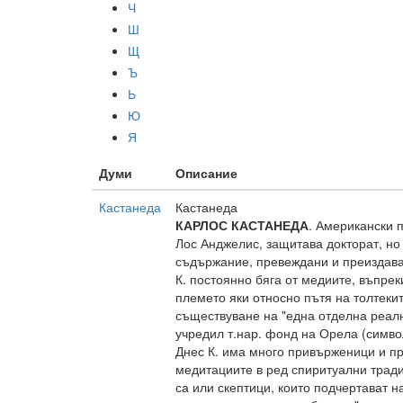
Ч
Ш
Щ
Ъ
Ь
Ю
Я
Думи
Описание
Кастанеда
Кастанеда
КАРЛОС КАСТАНЕДА
. Американски п
Лос Анджелис, защитава докторат, но
съдържание, превеждани и преиздаван
К. постоянно бяга от медиите, въпре
племето яки относно пътя на толтекит
съществуване на "една отделна реално
учредил т.нар. фонд на Орела (симво
Днес К. има много привърженици и пр
медитациите в ред спиритуални традиц
са или скептици, които подчертават н