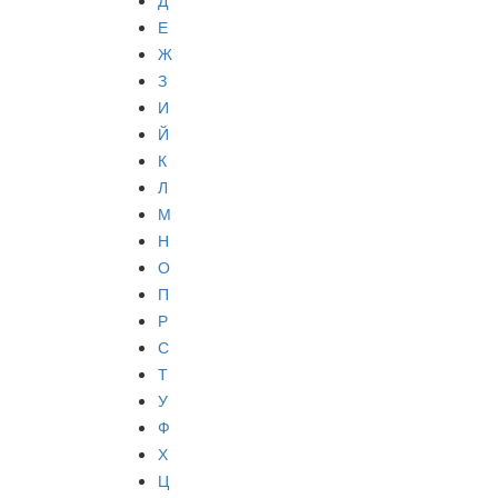
Д
Е
Ж
З
И
Й
К
Л
М
Н
О
П
Р
С
Т
У
Ф
Х
Ц