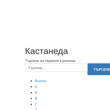
Кастанеда
Търсене на термини в речника
Всички
А
Б
В
Г