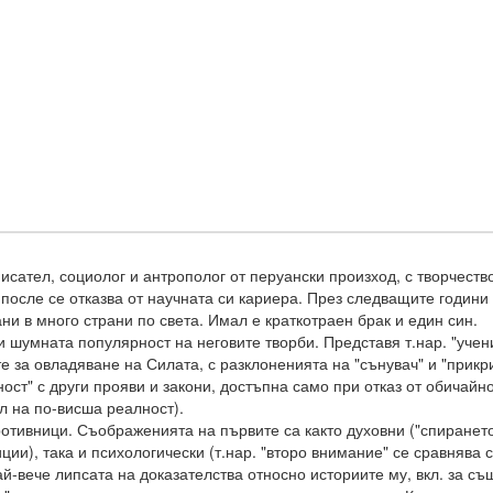
исател, социолог и антрополог от перуански произход, с творчеств
 после се отказва от научната си кариера. През следващите години
и в много страни по света. Имал е краткотраен брак и един син.
ки шумната популярност на неговите творби. Представя т.нар. "уче
е за овладяване на Силата, с разклоненията на "сънувач" и "прик
ст" с други прояви и закони, достъпна само при отказ от обичайн
л на по-висша реалност).
отивници. Съображенията на първите са както духовни ("спирането
ии), така и психологически (т.нар. "второ внимание" се сравнява 
ай-вече липсата на доказателства относно историите му, вкл. за съ