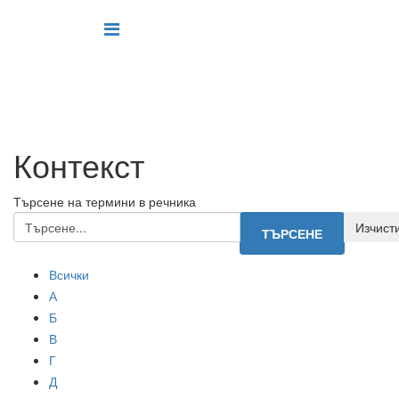
Контекст
Търсене на термини в речника
Всички
А
Б
В
Г
Д