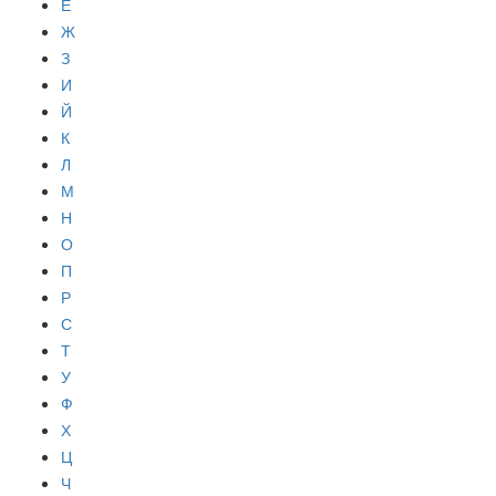
Е
Ж
З
И
Й
К
Л
М
Н
О
П
Р
С
Т
У
Ф
Х
Ц
Ч