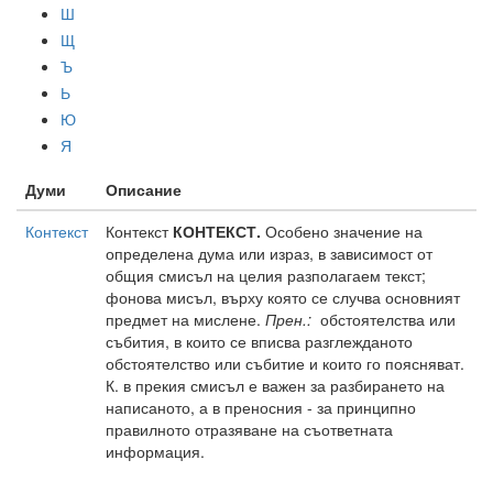
Ш
Щ
Ъ
Ь
Ю
Я
Думи
Описание
Контекст
Контекст
КОНТЕКСТ.
Особено значение на
определена дума или израз, в зависимост от
общия смисъл на целия разполагаем текст;
фонова мисъл, върху която се случва основният
предмет на мислене.
Прен.:
обстоятелства или
събития, в които се вписва разглежданото
обстоятелство или събитие и които го поясняват.
К. в прекия смисъл е важен за разбирането на
написаното, а в преносния - за принципно
правилното отразяване на съответната
информация.