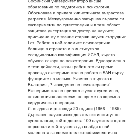
Софийския университет второ висше
образование по педагогика и психология.
Обосновава и прилага хипнотичната възрастова
регресия. Междувременно завършва първите си
експерименти по сугестопедия и в тази област
защитава дисертация за доктор на науките;
присъдено му е звание старши научен сътрудник
I ст. Работи в най-големите психиатрични
болници в страната и в института за
следдипломна квалификация ИСУЛ, където
обучава лекари по психотерапия. Едновременно
с тези дейности, извън работното си време
провежда експериментална работа в БАН върху
функциите на мозъка. Участва в първото в
България „Ръководство по психотерапия“.
Експериментално прилага с успех сугестивна,
нехипнотична анестезия по време на коремна
хирургическа операция.
Л. създава и ръководи 20 години (1966 – 1985)
Държавен научноизследователски институт по
сугестология, който достига 100 служители щатен
персонал и който успява да снабди с най-
модерната за времето електрофизиологична