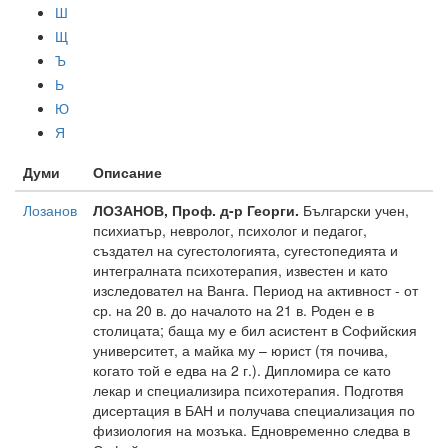
Ш
Щ
Ъ
Ь
Ю
Я
Думи
Описание
Лозанов
ЛОЗАНОВ, Проф. д-р Георги.
Български учен,
психиатър, невролог, психолог и педагог,
създател на сугестологията, сугестопедията и
интегралната психотерапия, известен и като
изследовател на Ванга. Период на активност - от
ср. на 20 в. до началото на 21 в. Роден е в
столицата; баща му е бил асистент в Софийския
университет, а майка му – юрист (тя почива,
когато той е едва на 2 г.). Дипломира се като
лекар и специализира психотерапия. Подготвя
дисертация в БАН и получава специализация по
физиология на мозъка. Едновременно следва в