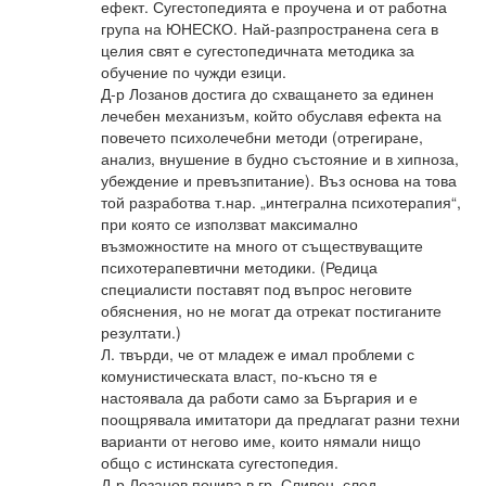
ефект. Сугестопедията е проучена и от работна
група на ЮНЕСКО. Най-разпространена сега в
целия свят е сугестопедичната методика за
обучение по чужди езици.
Д-р Лозанов достига до схващането за единен
лечебен механизъм, който обуславя ефекта на
повечето психолечебни методи (отрегиране,
анализ, внушение в будно състояние и в хипноза,
убеждение и превъзпитание). Въз основа на това
той разработва т.нар. „интегрална психотерапия“,
при която се използват максимално
възможностите на много от съществуващите
психотерапевтични методики. (Редица
специалисти поставят под въпрос неговите
обяснения, но не могат да отрекат постиганите
резултати.)
Л. твърди, че от младеж е имал проблеми с
комунистическата власт, по-късно тя е
настоявала да работи само за Бъргария и е
поощрявала имитатори да предлагат разни техни
варианти от негово име, които нямали нищо
общо с истинската сугестопедия.
Д-р Лозанов почива в гр. Сливен, след