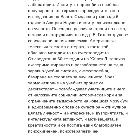
лаборатория. Институтът придобива особена
популярност, във връзка с проведените в него
изследвания на Ванга. Създава и ръководи 6
години в Австрия Научен институт за изследване
на ученето. Посещава различни страни по света,
негови и в сътрудничество с д-р Е. Гатева трудове
са издадени на няколко езика. Американска
телевизия заснема интервю, в което той
обяснява методиката на сугестопедията.
От средата на 60-те години на ХХ век Л. започва
експериментирането и разработването на една
здравно-учебна система,
сугестопедия
,
базирана на теорията за внушението. Чрез
хармонизиране на учебния процес се
десугестират – освобождават участниците в него
от наложените социални исторически норми за
ограничените възможности на човешкия мозък/ум
и едновременно с това се сугестира – стимулира
цялата личност – и интересите, и възприятията, и
интелектуалната активност, и мотивацията, и
креативността и се постига един благоприятен
психохигиенен, психотерапевтичен