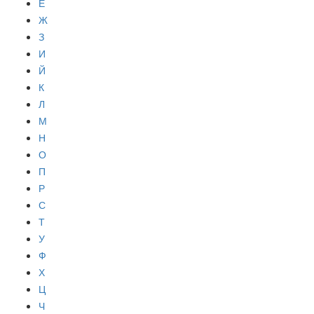
Е
Ж
З
И
Й
К
Л
М
Н
О
П
Р
С
Т
У
Ф
Х
Ц
Ч