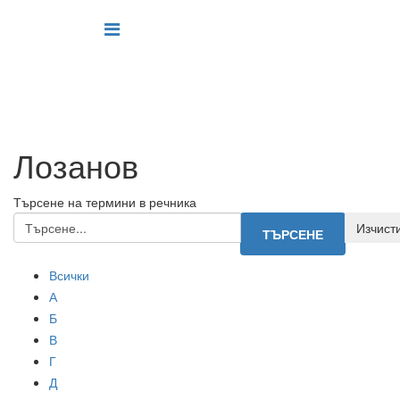
Лозанов
Търсене на термини в речника
Всички
А
Б
В
Г
Д