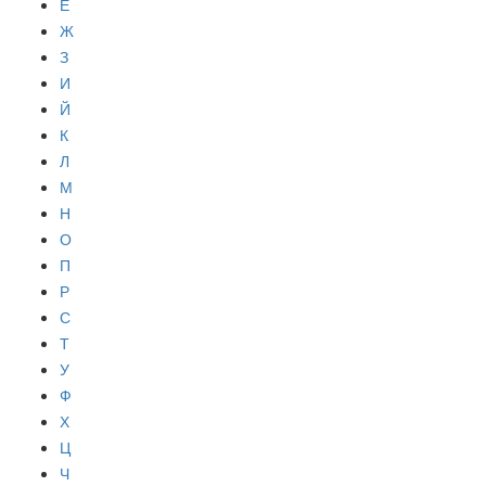
Е
Ж
З
И
Й
К
Л
М
Н
О
П
Р
С
Т
У
Ф
Х
Ц
Ч