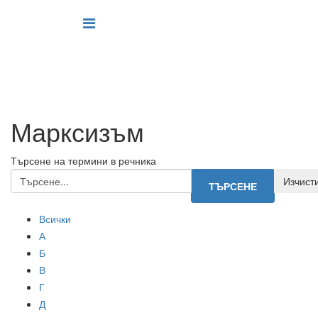
Марксизъм
Търсене на термини в речника
Всички
А
Б
В
Г
Д