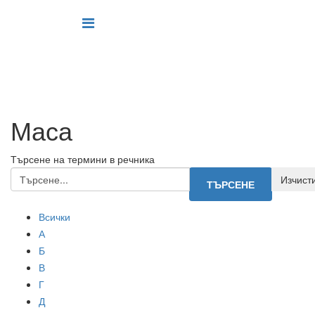
Маса
Търсене на термини в речника
Всички
А
Б
В
Г
Д