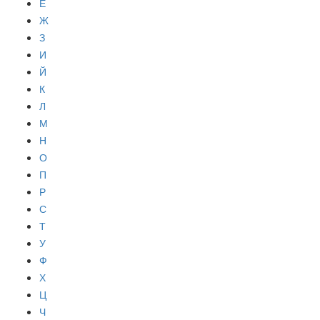
Е
Ж
З
И
Й
К
Л
М
Н
О
П
Р
С
Т
У
Ф
Х
Ц
Ч