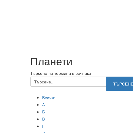
Планети
Търсене на термини в речника
Всички
А
Б
В
Г