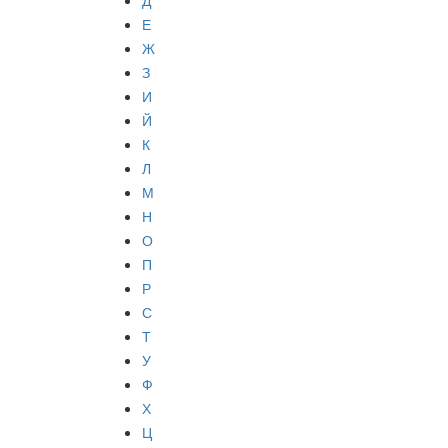
Д
Е
Ж
З
И
Й
К
Л
М
Н
О
П
Р
С
Т
У
Ф
Х
Ц