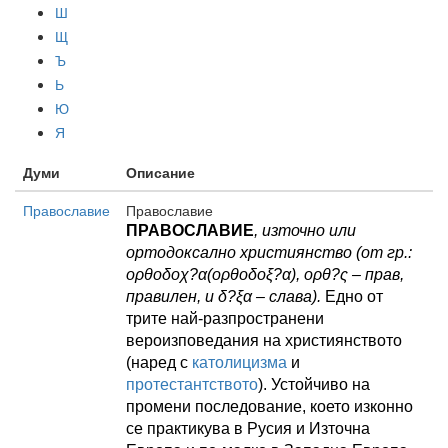
Ш
Щ
Ъ
Ь
Ю
Я
Думи
Описание
Православие
Православие
ПРАВОСЛАВИЕ
, източно или
ортодоксално християнство (от гр.:
ορθοδοχ?α(ορθοδοξ?α), oρθ?ς – прав,
правилен, и δ?ξα – слава).
Едно от
трите най-разпространени
вероизповедания на християнството
(наред с
католицизма
и
протестантството
). Устойчиво на
промени последование, което изконно
се практикува в Русия и Източна