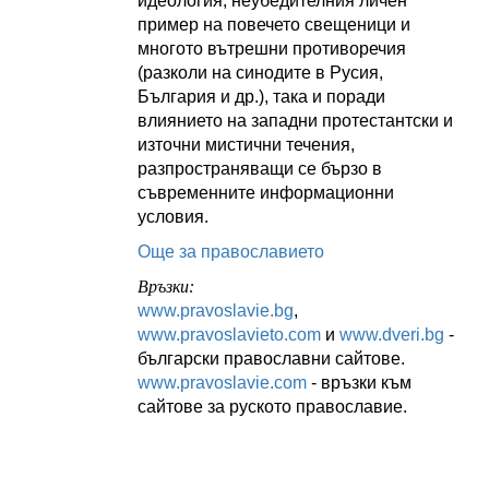
идеология, неубедителния личен
пример на повечето свещеници и
многото вътрешни противоречия
(разколи на синодите в Русия,
България и др.), така и поради
влиянието на западни протестантски и
източни мистични течения,
разпространяващи се бързо в
съвременните информационни
условия.
Още за православието
Връзки:
www.pravoslavie.bg
,
www.pravoslavieto.com
и
www.dveri.bg
-
български православни сайтове.
www.pravoslavie.com
- връзки към
сайтове за руското православие.