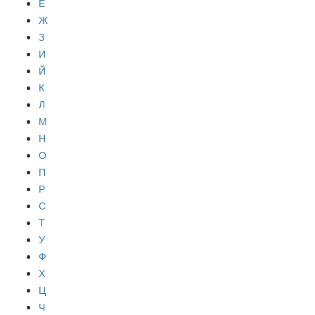
Е
Ж
З
И
Й
К
Л
М
Н
О
П
Р
С
Т
У
Ф
Х
Ц
Ч