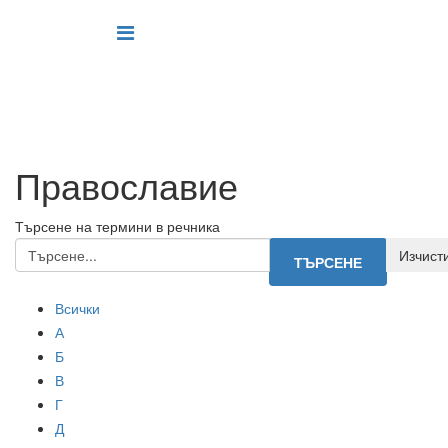
Православие
Търсене на термини в речника
Всички
А
Б
В
Г
Д