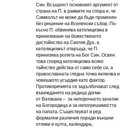
Син. Всъщност основният аргумент от
страна на П. в рамките на спора е, че
Символът не може да бъде променян
без решение на Вселенски събор. По-
късно П. обвинява католицизма в
принизяване на божественото
достойнство на Светия Дух, а
католицизмът отвръща, че П.
принизява ролята на Бог Син. Освен
това според католицизма всяко
тайнство действа от само себе си, а
православната гледна точка включва и
човешкото усърдие като фактор.
Противоречията се задълбочават след
въвеждането на редица догми
от Ватикана – за непорочното зачатие
на Богородица и за непогрешимостта
на папата. Съществуват и ред
формални различия поради външни
отлики в култа, календара,