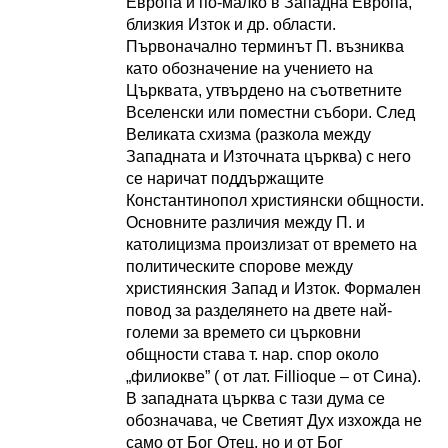
Европа и по-малко в Западна Европа,
близкия Изток и др. области.
Първоначално терминът П. възниква
като обозначение на учението на
Църквата, утвърдено на съответните
Вселенски или поместни събори. След
Великата схизма (разкола между
Западната и Източната църква) с него
се наричат поддържащите
Константинопол християнски общности.
Основните различия между П. и
католицизма произлизат от времето на
политическите спорове между
християнския Запад и Изток. Формален
повод за разделянето на двете най-
големи за времето си църковни
общности става т. нар. спор около
„филиокве” ( от лат. Fillioque – от Сина).
В западната църква с тази дума се
обозначава, че Светият Дух изхожда не
само от Бог Отец, но и от Бог