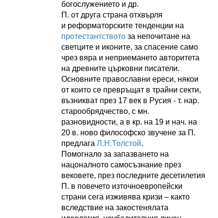
богослужението и др.
П. от друга страна отхвърля
и реформаторските тенденции на
протестантството
за непочитане на
светците и иконите, за спасение само
чрез вяра и неприемането авторитета
на древните църковни писатели.
Основните православни ереси, някои
от които се превръщат в трайни секти,
възникват през 17 век в Русия - т. нар.
старообрядчество, с мн.
разновидности, а в кр. на 19 и нач. на
20 в. ново философско звучене за П.
предлага
Л.Н.Толстой
.
Помогнало за запазването на
нацоналното самосъзнание през
вековете, през последните десетилетия
П. в повечето източноевропейски
страни сега изживява кризи – както
вследствие на закостенялата