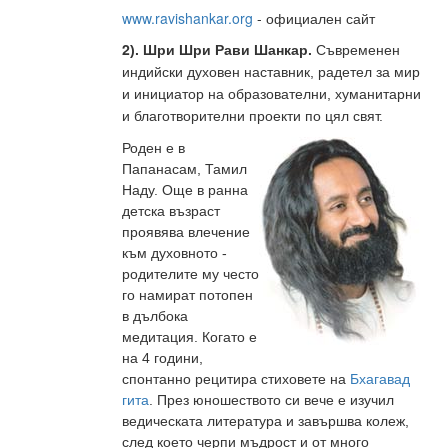
www.ravishankar.org
- официален сайт
2
). Шри Шри Рави Шанкар.
Съвременен
индийски духовен наставник, радетел за мир
и инициатор на образователни, хуманитарни
и благотворителни проекти по цял свят.
Роден е
в
Папанасам, Тамил
Наду. Още в ранна
детска възраст
проявява влечение
към духовното -
родителите му често
го намират потопен
в дълбока
медитация. Когато е
на 4 години,
спонтанно рецитира стиховете на
Бхагавад
гита
. През юношеството си вече е изучил
ведическата литература и завършва колеж,
след което черпи мъдрост и от много