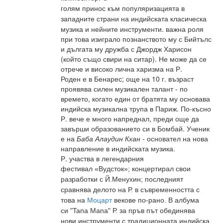
голям принос към популяризацията в
страни на индийската класическа
западните
музика и нейните инструменти. важна роля
при това изиграло познанството му с Бийтълс
и дългата му дружба с Джордж Харисон
(който също свири на ситар). Не може да се
отрече и високо лична харизма на Р.
Роден е в Бенарес; още на 10 г. възраст
проявява силен музикален талант - по
времето, когато един от братята му основава
индийска музикална трупа в Париж. По-късно
Р. вече е много напреднал, преди още да
завърши образованието си в Бомбай. Ученик
е на
Баба Алаудин Кхан -
основател на нова
направление в индийската музика.
Р. участва в легендарния
фестивал
«Вудсток»; концертирал свои
разработки с Й.Менухин; последният
сравнява делото на Р. в съвременността с
това на
Моцарт
векове по-рано. В албума
си "Tana Mana" Р. за пръв път обединява
нови инструменти с традиционната индийска