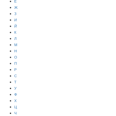
Е
Ж
З
И
Й
К
Л
М
Н
О
П
Р
С
Т
У
Ф
Х
Ц
Ч