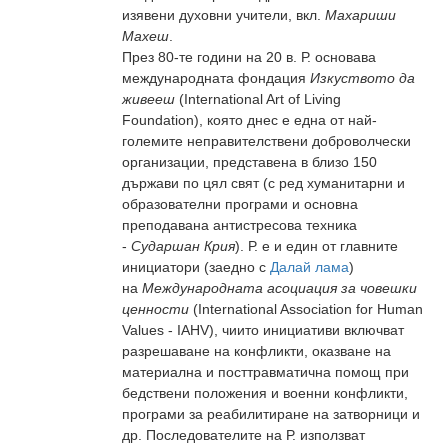
изявени духовни учители, вкл.
Махариши
Махеш
.
През 80-те години на 20 в. Р. основава
международната фондация
Изкуството да
живееш
(International Art of Living
Foundation), която днес е една от най-
големите неправителствени доброволчески
организации, представена в близо 150
държави по цял свят (с ред хуманитарни и
образователни програми и основна
преподавана антистресова техника
-
Сударшан Крия
). Р. е и един от главните
инициатори (заедно с
Далай лама
)
на
Международната асоциация за човешки
ценности
(International Association for Human
Values - IAHV), чиито инициативи включват
разрешаване на конфликти, оказване на
материална и посттравматична помощ при
бедствени положения и военни конфликти,
програми за реабилитиране на затворници и
др. Последователите на Р. използват