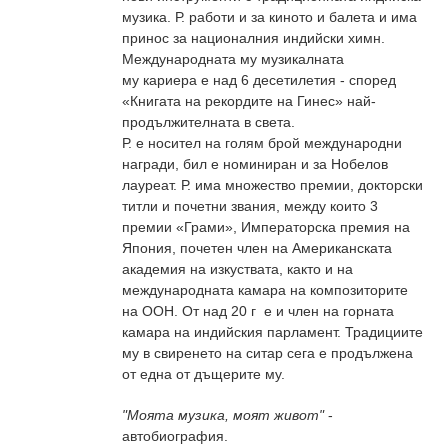
музика. Р. р
аботи и за киното и балета и има
принос за националния индийски химн.
Международната му музикалната
му кариера е над 6 десетилетия - според
«Книгата на рекордите на Гинес» най-
продължителната в света.
Р. е носител на голям брой международни
награди, бил е номиниран и за Нобелов
лауреат.
Р. има множество премии, докторски
титли и почетни звания, между които 3
премии «Грами», Императорска премия на
Япония,
почетен член на Американската
академия на изкуствата, както и на
международната камара на композиторите
на ООН
. От над 20 г е и член на горната
камара на индийския парламент. Традициите
му в свиренето на ситар сега е продължена
от една от дъщерите му.
"Моята музика, моят живот"
-
автобиография.