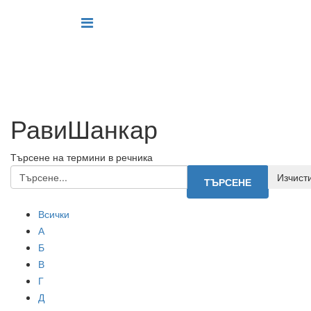
РавиШанкар
Търсене на термини в речника
Всички
А
Б
В
Г
Д