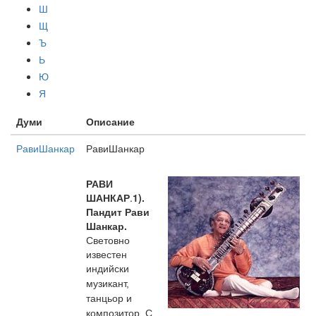
Ш
Щ
Ъ
Ь
Ю
Я
Думи
Описание
РавиШанкар
РавиШанкар
РАВИ
ШАНКАР
.
1).
Пандит Рави
Шанкар.
Световно
известен
индийски
музикант,
танцьор и
композитор. С