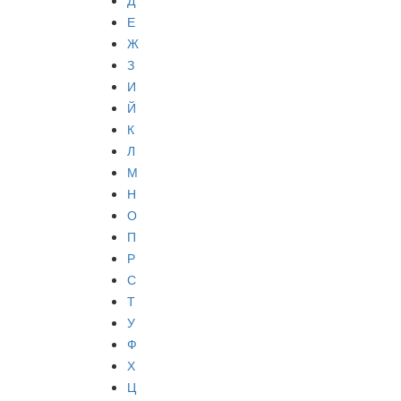
Д
Е
Ж
З
И
Й
К
Л
М
Н
О
П
Р
С
Т
У
Ф
Х
Ц