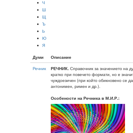
Ч
Ш
Щ
Ъ
Ь
Ю
Я
Думи
Описание
Речник
РЕЧНИК.
Справочник за значението на ду
кратко при повечето формати, но е знач
чуждоезичен (при който обикновено се да
антонимен, римен и др.).
Особености на
Речника
в М.И.Р.: