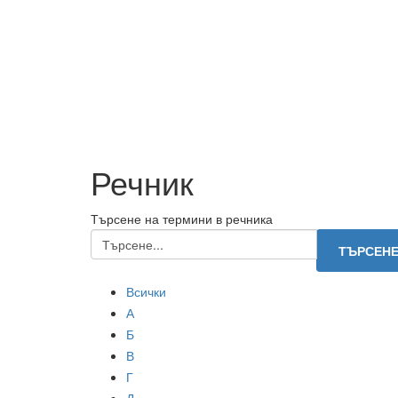
Речник
Търсене на термини в речника
Всички
А
Б
В
Г