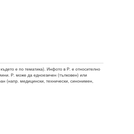
където е по тематика). Инфото в Р. е относително
ини. Р. може да едноезичен (тълковен) или
ран (напр. медицински, технически, синонимен,