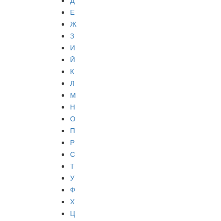
Д
Е
Ж
З
И
Й
К
Л
М
Н
О
П
Р
С
Т
У
Ф
Х
Ц