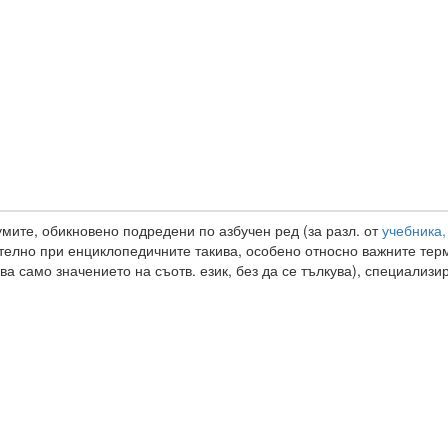
мите, обикновено подредени по азбучен ред (за разл. от
учебника,
ително при енциклопедичните такива, особено относно важните терм
ва само значението на съотв. език, без да се тълкува), специализи