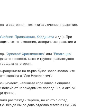
ва и състояния, техники за лечение и развитие,
Учебник
,
Приложения
,
Кординати
и др.). При
щите се - етимология, историческо развитие и
пр. "
Христос/ Християнство
" или "
Еволюция/
да като основен), както и групово разглеждане
 същата категория.
съкращението на първа буква касае заглавните
нота започва с "Лев Николаевич".
ози момент, напишете горе вляво в опцията
и повече от необходимите попадения, а ако ги
щи данни.
вния разглеждан термин, но които с оглед
.е. без да им се дава отделно място в Речника