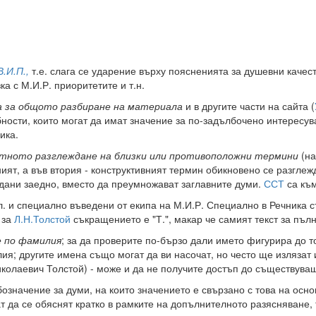
В.И.П.,
т.е. слага се ударение върху поясненията за душевни качест
а с М.И.Р. приоритетите и т.н.
а за общото разбиране на материала
и в другите части на сайта (
ности, които могат да имат значение за по-задълбочено интересува
ика.
тното разглеждане на близки или противоположни термини
(на
ният, а във втория - конструктивният термин обикновено се разглеж
едани заедно, вместо да преумножават заглавните думи.
ССТ
са към
кл. и специално въведени от екипа на М.И.Р. Специално в Речника 
 за
Л.Н.Толстой
съкращението е "Т.", макар че самият текст за пъл
е по фамилия
; за да проверите по-бързо дали името фигурира до т
я; другите имена също могат да ви насочат, но често ще излязат 
иколаевич Толстой) - може и да не получите достъп до съществува
означение за думи, на които значението е свързано с това на осно
да се обяснят кратко в рамките на допълнителното разясняване, т