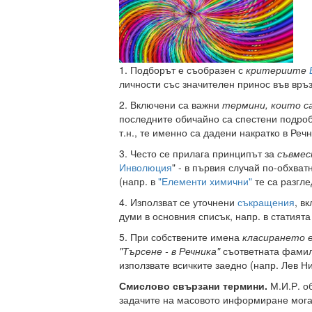
1. Подборът е съобразен с
критериите
личности със значителен принос във връзк
2. Включени са важни
термини, които с
последните обичайно са спестени подроб
т.н., те именно са дадени накратко в Речн
3. Често се прилага принципът за
съвмес
Инволюция
" - в първия случай по-обхват
(напр. в
"Елементи химични"
те са разгл
4. Използват се уточнени
съкращения
, в
думи в основния списък, напр. в статията
5. При собствените имена
класирането 
"Търсене - в Речника"
съответната фамили
използвате всичките заедно (напр. Лев Н
Смислово свързани термини.
М.И.Р. об
задачите на масовото информиране могат 