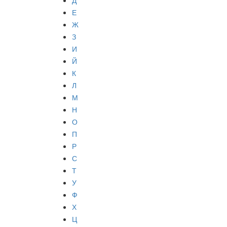
Д
Е
Ж
З
И
Й
К
Л
М
Н
О
П
Р
С
Т
У
Ф
Х
Ц