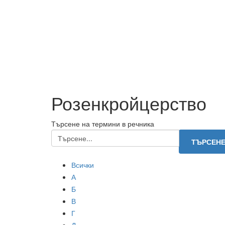
Розенкройцерство
Търсене на термини в речника
Всички
А
Б
В
Г