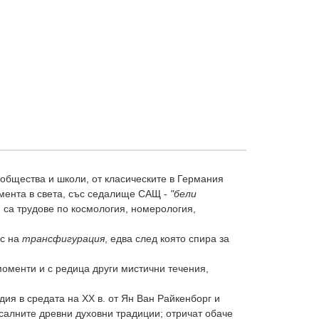
 общества и школи, от класическите в Германия
омента в света, със седалище САЩ -
"бели
 са трудове по космология, номерология,
ес на
трансфигурация
, едва след която спира за
моменти и с редица други мистични течения,
ия в средата на XX в. от Ян Ван Райкенборг и
рсалните древни духовни традиции; отричат обаче