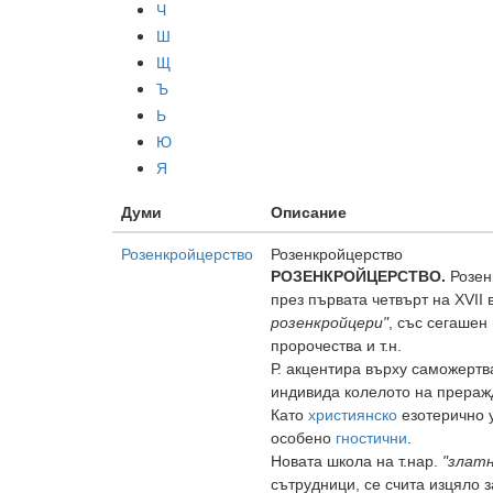
Ч
Ш
Щ
Ъ
Ь
Ю
Я
Думи
Описание
Розенкройцерство
Розенкройцерство
РОЗЕНКРОЙЦЕРСТВО.
Розенк
през първата четвърт на XVII
розенкройцери"
, със сегашен
пророчества и т.н.
Р. акцентира върху саможертв
индивида колелото на прераж
Като
християнско
езотерично у
особено
гностични
.
Новата ш
кола на т.нар.
"златн
сътрудници, се счита изцяло 