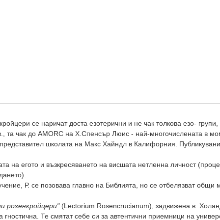
ройцери се наричат доста езотерични и не чак толкова езо- групи,
 в., та чак до AMORC на Х.Спенсър Люис - най-многочислената в м
 представител школата на Макс Хайндл в Калифорния. Публикувани
ата на егото и възкресяването на висшата нетленна личност (проц
дането).
чение, Р. се позовава главно на Библията, но се отбелязват общи 
и розенкройцери"
(Lectorium Rosencrucianum), задвижена в Холанд
за гностична. Те смятат себе си за автентични приемници на униве