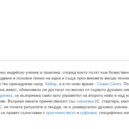
но индийско учение и практика, според което пътят към божестве
едване в основни линии на една и съща през вековете висша техник
ъм тях принадлежи напр.
Кабир
, а в по-ново време -
Саван Сингх.
Пов
а живот, обикновено не достигат по-високо от първото духовно нив
дуизма
, се възприема само като управител на второто ниво и над к
ове. Въпреки явната приемственост със
сикхизма
(С. стартира, как
С. не почита ритуалите и твърди, че е универсално духовно учение
 се правят съпоставки с
християнството
и
суфизма,
специфично изт