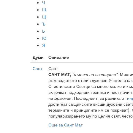
Ч
Ш
Щ
Ъ
Ь
Ю
Я
Думи
Описание
Сант
Сант
САНТ МАТ,
"пътят на светците".
Мистич
ръководството от жив духовен Учител и сл
С. истинските Светци са много малко и к
включват подходящи техники и чист начин н
на
Брахман
. Последният, за разлика от
ин
достигнат същинските висши духовни свет
термините и принципите им се покриват), 
популяризирането му по целия свят, често
Още за Сант Мат