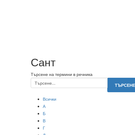
Сант
Търсене на термини в речника
Всички
А
Б
В
Г