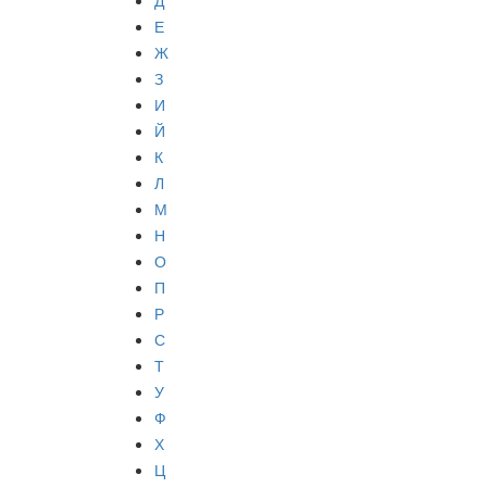
Д
Е
Ж
З
И
Й
К
Л
М
Н
О
П
Р
С
Т
У
Ф
Х
Ц