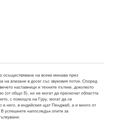
но осъществяване на всеки минава през
а на влизане в досег със звуковия поток. Според
ечето наставници и техните пътеки, доколкото
о (от общо 5), но не могат да прескочат областта
оето, с помощта на Гуру, могат да се
то и него, в индийския щат Пенджаб, а и много от
. В успешните напоследък опити за
ълкувани.