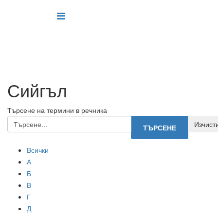
Сийгъл
Търсене на термини в речника
Всички
А
Б
В
Г
Д