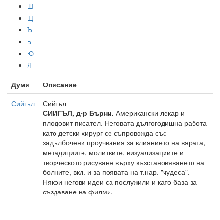
Ш
Щ
Ъ
Ь
Ю
Я
Думи
Описание
Сийгъл
Сийгъл
СИЙГЪЛ, д-р Бърни.
Американски лекар и
плодовит писател. Неговата дългогодишна работа
като детски хирург се съпровожда със
задълбочени проучвания за влиянието на вярата,
метадициите, молитвите, визуализациите и
творческото рисуване върху възстановяването на
болните, вкл. и за появата на т.нар. "чудеса".
Някои негови идеи са послужили и като база за
създаване на филми.