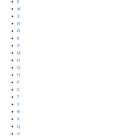
Е
Ж
З
И
Й
К
Л
М
Н
О
П
Р
С
Т
У
Ф
Х
Ц
Ч