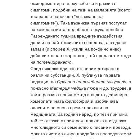
експериментира върху себе си и развива
симптоми, подобни на тези на маларията (което
тестване е наречено "доказване на
симптомите"). Така възниква първият постулат
на хомеопатията: подобното лекува подобно.
Разреждането тушира вредните въздействия
дори и на най-токсичните вещества, а за да се
запази (и според Х. усили на по-фино ниво)
действието на лекарството, той предлага метода
на
потенцирането
.
След няколкогодишно експериментиране с
различни субстанции, Х. публикува първата
редакция на
Органон на лечебното изкуство
, а
по-късно
Материя медика пюра
и др. трудове, в
които развива новия метод и където дефинира
хомеопатичната философия и изобличава
опасните по онова време практики на
медицината. За години наред, по тези причини,
той се отказва от лекарска практика и издържа
многолюдното си семейство с писане и преводи.
Новата система скоро придобива последователи