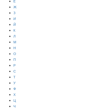
Е
Ж
З
И
Й
К
Л
М
Н
О
П
Р
С
Т
У
Ф
Х
Ц
Ч