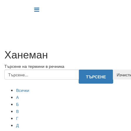
Ханеман
Търсене на термини в речника
Всички
А
Б
В
Г
Д