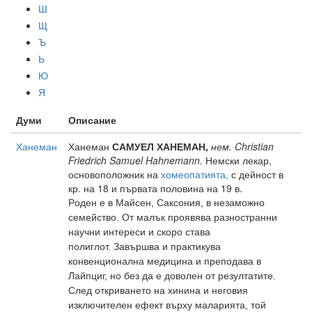
Ш
Щ
Ъ
Ь
Ю
Я
Думи
Описание
Ханеман
Ханеман
САМУЕЛ ХАНЕМАН,
нем. Christian
Friedrich Samuel Hahnemann.
Немски лекар,
основоположник на
хомеопатията,
с дейност в
кр. на 18 и първата половина на 19 в.
Р
оден е в Майсен, Саксония, в незаможно
семейство. От малък проявява разностранни
научни интереси и скоро става
полиглот. Завършва и
практикува
конвенционална медицина и преподава в
Лайпциг, но без да е доволен от резултатите.
След откриването на хинина и неговия
изключителен ефект върху маларията, той