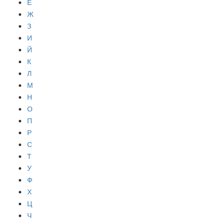
Е
Ж
З
И
Й
К
Л
М
Н
О
П
Р
С
Т
У
Ф
Х
Ц
Ч