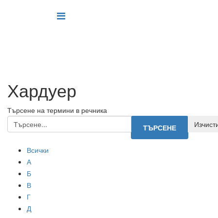
Хардуер
Търсене на термини в речника
Всички
А
Б
В
Г
Д