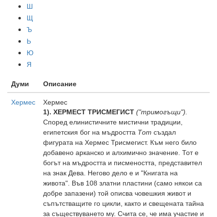
Ш
Щ
Ъ
Ь
Ю
Я
Думи
Описание
Хермес
Хермес
1). ХЕРМЕСТ ТРИСМЕГИСТ
("тримогъщи").
Според елинистичните мистични традиции,
египетския бог на мъдростта
Тот
създал
фигурата на Хермес Трисмегист. Към него било
добавено арканско и алхимично значение. Тот е
богът на мъдростта и писмеността, представител
на знак Дева. Негово дело е и "Книгата на
живота". Във 108 златни пластини (само някои са
добре запазени) той описва човешкия живот и
съпътстващите го цикли, както и свещената тайна
за съществуването му. Счита се, че има участие и