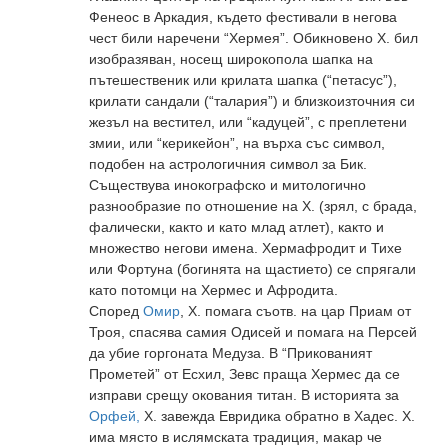
Фенеос в Аркадия, където фестивали в негова
чест били наречени “Хермея”. Обикновено Х. бил
изобразяван, носещ широкопола шапка на
пътешественик или крилата шапка (“петасус”),
крилати сандали (“талария”) и близкоизточния си
жезъл на вестител, или “кадуцей”, с преплетени
змии, или “керикейон”, на върха със символ,
подобен на астрологичния символ за Бик.
Съществува инокографско и митологично
разнообразие по отношение на Х. (зрял, с брада,
фалически, както и като млад атлет), както и
множество негови имена. Хермафродит и Тихе
или Фортуна (богинята на щастието) се спрягали
като потомци на Хермес и Афродита.
Според
Омир
, Х. помага съотв. на цар Приам от
Троя, спасява самия Одисей и помага на Персей
да убие горгоната Медуза. В “Прикованият
Прометей” от Есхил, Зевс праща Хермес да се
изправи срещу окования титан. В историята за
Орфей,
Х. завежда Евридика обратно в Хадес. Х.
има място в ислямската традиция, макар че