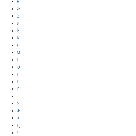
Е
Ж
З
И
Й
К
Л
М
Н
О
П
Р
С
Т
У
Ф
Х
Ц
Ч