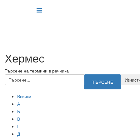
Хермес
Търсене на термини в речника
Всички
А
Б
В
Г
Д