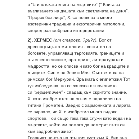
в "Египетската книга на мъртвите" ("
Книга за
възлизането на душата към светлината на деня".
“Пророк без лице”, Х. се появява в много
езотерични традиции и екзотерични митологии,
според разнообразни интерпретации.
2). ХЕРМЕС
(от старогр. ?ρμ?ς).
Бог от
древногръцката митология - вестител на
боговете, управляващ търговията, границите и
пътешествениците, ораторите, литературата и
мъдростта, но се описва и като бог на крадците и
лъжците. Син е на Зевс и Мая. Съответства на
римския бог Меркурий. Връзката с египетския Тот
тук избледнява, но се запазва в значението
си
"херметичен”
- спадащ към скритото знание.
Х. като изобретател на огъня е паралелен на
титана Прометей. Заедно с хармониката и лирата
се вярвало, че Х. е изобретил много видове
спортове. Той също така така служи като водач на
мъртвите, който им помага да намерят пътя си
към задгробния живот.
Главният център на гръцкия култ към Х. бил във