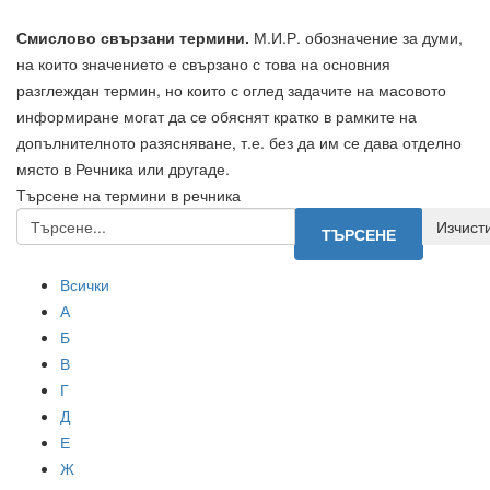
Смислово свързани термини.
М.И.Р. обозначение за думи,
на които значението е свързано с това на основния
разглеждан термин, но които с оглед задачите на масовото
информиране могат да се обяснят кратко в рамките на
допълнителното разясняване, т.е. без да им се дава отделно
място в Речника или другаде.
Търсене на термини в речника
Всички
А
Б
В
Г
Д
Е
Ж