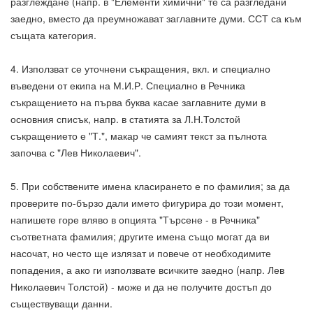
разглеждане (напр. в "Елементи химични" те са разгледани
заедно, вместо да преумножават заглавните думи. ССТ са към
същата категория.
4. Използват се уточнени съкращения, вкл. и специално
въведени от екипа на М.И.Р. Специално в Речника
съкращението на първа буква касае заглавните думи в
основния списък, напр. в статията за Л.Н.Толстой
съкращението е "Т.", макар че самият текст за пълнота
започва с "Лев Николаевич".
5. При собствените имена класирането е по фамилия; за да
проверите по-бързо дали името фигурира до този момент,
напишете горе вляво в опцията "Търсене - в Речника"
съответната фамилия; другите имена също могат да ви
насочат, но често ще излязат и повече от необходимите
попадения, а ако ги използвате всичките заедно (напр. Лев
Николаевич Толстой) - може и да не получите достъп до
съществуващи данни.