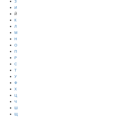
З
И
Й
К
Л
М
Н
О
П
Р
С
Т
У
Ф
Х
Ц
Ч
Ш
Щ