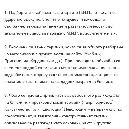
1. Подборът е съобразен с критериите В.И.П., т.е. слага се
ударение върху поясненията за душевни качества и
състояния, техники за лечение и развитие, личности със
значителен принос във връзка с М.И.Р. приоритетите и т.н.
2. Включени са важни термини, които са за общото разбиране
на материала и в другите части на сайта (Учебник,
Приложения, Кординати и др.). При последните обичайно са
спестени подробности, които могат да имат значение за по-
задълбочено интересуващите се - етимология, историческо
развитие и т.н., те именно са дадени накратко в Речника.
3. Често се прилага принципът за съвместното разглеждане
на близки или противоположни термини (напр. "Христос/
Християнство" или "Еволюция/ Инволюция" - в първия случай
по-обхватният, а във втория - конструктивният термин
обикновено се разглежда като основен), както и групово