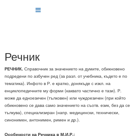
Речник
РЕЧНИК.
Справочник за значението на думите, обикновено
подредени по азбучен ред (за разл. от учебника, където е по
тематика). Инфото в Р. е кратко, донякъде с изкл. на
енциклопедичните му форми (каквато частично е тази). Р.
може да едноезичен (тълковен) или чуждоезичен (при който
обикновено се дава само значението на съотв. език, без да се
тълкува), специализиран (напр. медицински, технически,
синонимен, антонимен, римен и др.).
Особености на Речника в М.И.Р.: