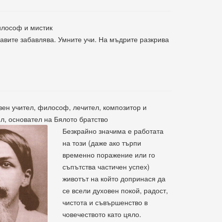
илософ и мистик
авите забавлява. Умните учи. На мъдрите разкрива
вен учител, философ, лечител, композитор и
, основател на Бялото братство
Безкрайно значима е работата
на този (даже ако търпи
временно поражение или го
съпътства частичен успех)
животът на който допринася да
се всели духовен покой, радост,
чистота и съвършенство в
човечеството като цяло.