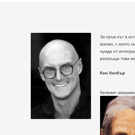
За пръв път в ис
всичко, с което 
нужда от интегра
разгръща това ин
Кен Уилбър
бележит американ