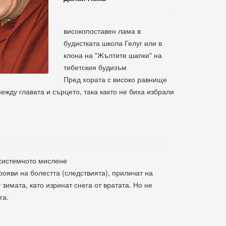
високопоставен лама в
будистката школа Гелуг или в
клона на "Жълтите шапки" на
тибетския будизъм
Пред хората с високо равнище
жду главата и сърцето, така както не биха избрали
 системното мислене
рояви на болестта (следствията), приличат на
 зимата, като изринат снега от вратата. Но не
га.