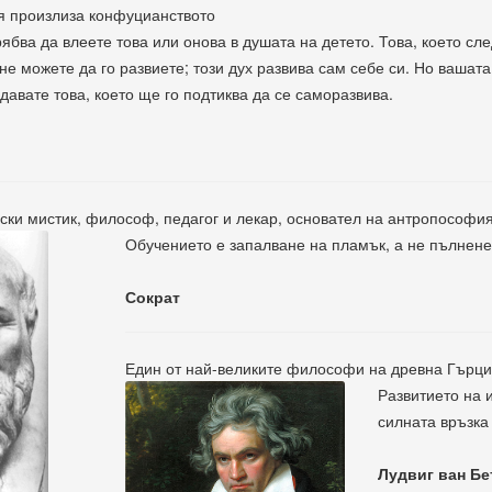
ия произлиза конфуцианството
рябва да влеете това или онова в душата на детето. Това, което сл
 не можете да го развиете; този дух развива сам себе си. Но вашат
 давате това, което ще го подтиква да се саморазвива.
ски мистик, философ, педагог и лекар, основател на антропософи
Обучението е запалване на пламък, а не пълнене
Сократ
Един от най-великите философи на древна Гърция
Развитието на и
силната връзка
Лудвиг ван Бе