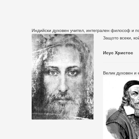
Индийски духовен учител, интегрален философ и п
Защото всеки, ко
Исус Христос
Велик духовен и 