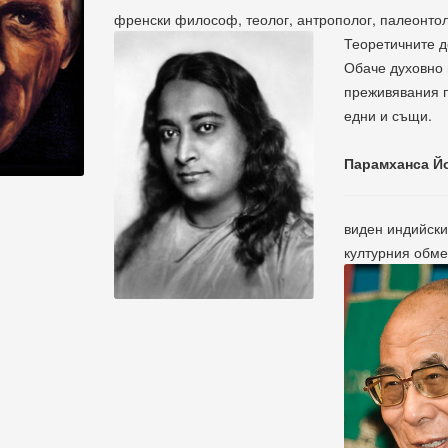
френски философ, теолог, антрополог, палеонто
Теоретичните д
Обаче духовно 
преживявания п
едни и същи.
Парамханса Й
виден индийски
културния обме