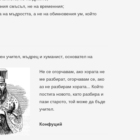
чния смъсъл, не на временния;
а на мъдростта, а не на обикновения ум, който
ен учител, мъдрец и хуманист, основател на
Не се огорчавам, ако хората не
ме разбират, огорчавам се, ако
аз не разбирам хората... Който
постига новото, като разбира и
пази старото, той може да бъде
учител.
Конфуций