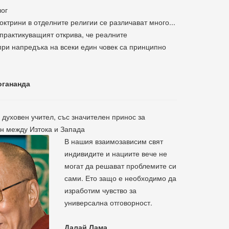
лог
октрини в отделните религии се различават много...
практикуващият открива, че реалните
ри напредъка на всеки един човек са принципно
огананда
 духовен учител, със значителен принос за
н между Изтока и Запада
В нашия взаимозависим свят
индивидите и нациите вече не
могат да решават проблемите си
сами. Ето защо е необходимо да
изработим чувство за
универсална отговорност.
Далай Лама