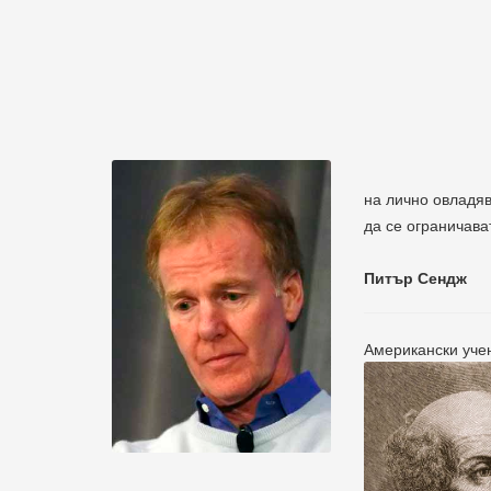
на лично овладяв
да се ограничава
Питър Сендж
Американски учен