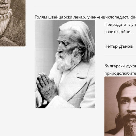
Голям швейцарски лекар, учен-енциклопедист, ф
Природата глуп
своите тайни.
Петър Дънов
български духо
природолюбител