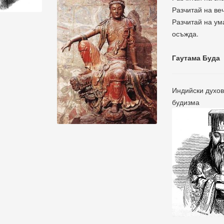
Разчитай на ве
Разчитай на ум
осъжда.
Гаутама Буда
Индийски духов
будизма