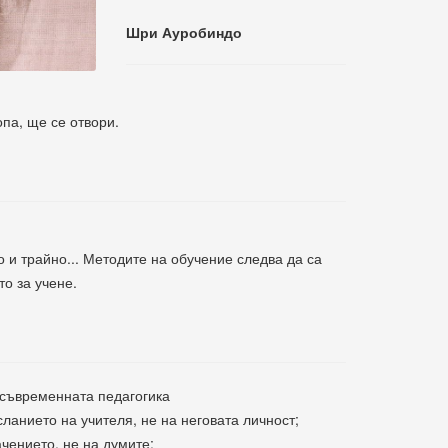
Шри Ауробиндо
опа, ще се отвори.
 и трайно... Методите на обучение следва да са
то за учене.
 съвременната педагогика
сланието на учителя, не на неговата личност;
ачението, не на думите;