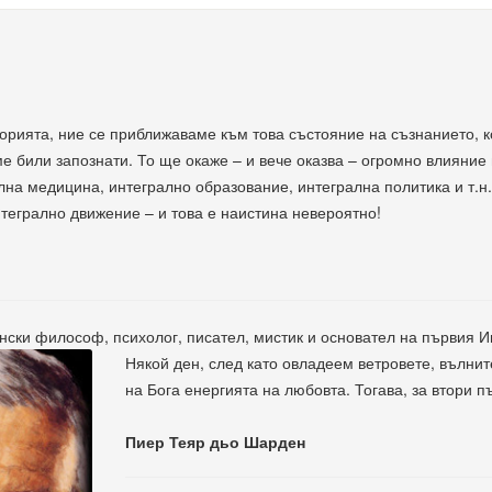
торията, ние се приближаваме към това състояние на съзнанието, 
сме били запознати. То ще окаже – и вече оказва – огромно влияни
лна медицина, интегрално образование, интегрална политика и т.н
тегрално движение – и това е наистина невероятно!
ски философ, психолог, писател, мистик и основател на първия И
Някой ден, след като овладеем ветровете, вълнит
на Бога енергията на любовта. Тогава, за втори пъ
Пиер Теяр дьо Шарден