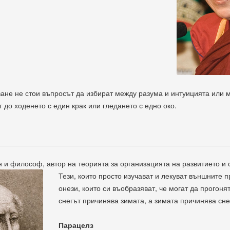
ане не стои въпросът да избират между разума и интуицията или ме
т до ходенето с един крак или гледането с едно око.
 и философ, автор на теорията за организацията на развитието и
Тези, които просто изучават и лекуват външните п
онези, които си въобразяват, че могат да прогонят
снегът причинява зимата, а зимата причинява сне
Парацелз