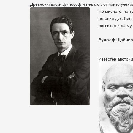
Древнокитайски философ и педагог, от чиито учен
Не мислете, че т
неговия дух. Вие
развитие и да му
Рудолф Щайнер
Известен австрий