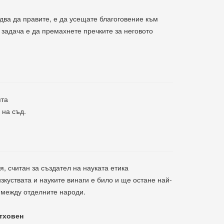
едва да правите, е да усещате благоговение към
а задача е да премахнете пречките за неговото
ята
 на съд.
, считан за създател на науката етика
зкуствата и науките винаги е било и ще остане най-
 между отделните народи.
тховен