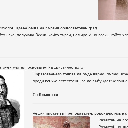
сихолог, идеен баща на първия общосветовен град
йто иска, получава;Всеки, който търси, намира;И на всеки, който хл
етичен учител, основател на християнството
Образованието трябва да бъде вярно, пълно, ясно
преди всичко естествени, за да събуждат желание
Ян Коменски
Чешки писател и преподавател, родоначалник на
Разчитай на по
Разчитай на зн