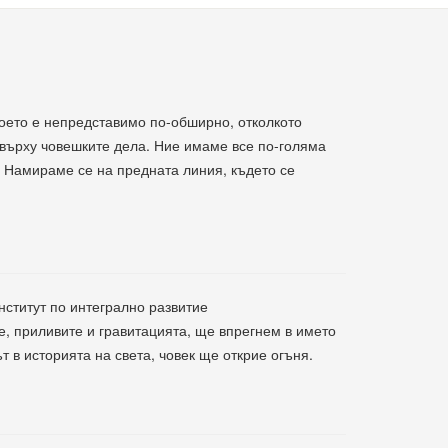
което е непредставимо по-обширно, отколкото
е върху човешките дела. Ние имаме все по-голяма
. Намираме се на предната линия, където се
нститут по интегрално развитие
е, приливите и гравитацията, ще впрегнем в името
т в историята на света, човек ще открие огъня.