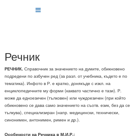
Речник
РЕЧНИК.
Справочник за значението на думите, обикновено
подредени по азбучен ред (за разл. от учебника, където е по
тематика). Инфото в Р. е кратко, донякъде с изкл. на
енциклопедичните му форми (каквато частично е тази). Р.
може да едноезичен (тълковен) или чуждоезичен (при който
обикновено се дава само значението на съотв. език, без да се
тълкува), специализиран (напр. медицински, технически,
синонимен, антонимен, римен и др.).
Особености на Речника в М.И.Р.: