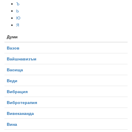
Ъ
Ь
Ю
Я
Думи
Вазов
Вайшнавизъм
Васища
Веди
Вибрация
Вибротерапия
Вивекананда
Вина