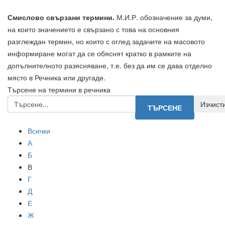
Смислово свързани термини.
М.И.Р. обозначение за думи,
на които значението е свързано с това на основния
разглеждан термин, но които с оглед задачите на масовото
информиране могат да се обяснят кратко в рамките на
допълнителното разясняване, т.е. без да им се дава отделно
място в Речника или другаде.
Търсене на термини в речника
Всички
А
Б
В
Г
Д
Е
Ж