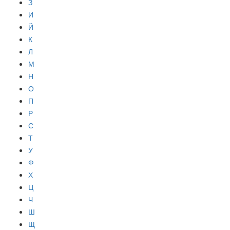
З
И
Й
К
Л
М
Н
О
П
Р
С
Т
У
Ф
Х
Ц
Ч
Ш
Щ