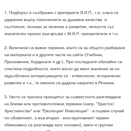
1. Подборът е съобразен с критериите В.И.П., т.е. слага се
ударение върху поясненията за душевни качества и
състояния, техники за лечение и развитие, личности със
значителен принос във връзка с М.И.Р. приоритетите и т.н.
2. Включени са важни термини, които са за общото разбиране
на материала и в другите части на сайта (Учебник,
Приложения, Кординати и др.). При последните обичайно са
спестени подробности, които могат да имат значение за по-
задълбочено интересуващите се - етимология, историческо
развитие и т.н., те именно са дадени накратко в Речника.
3. Често се прилага принципът за съвместното разглеждане
на близки или противоположни термини (напр. "Христос/
Християнство" или "Еволюция/ Инволюция" - в първия случай
по-обхватният, а във втория - конструктивният термин
обикновено се разглежда като основен), както и групово