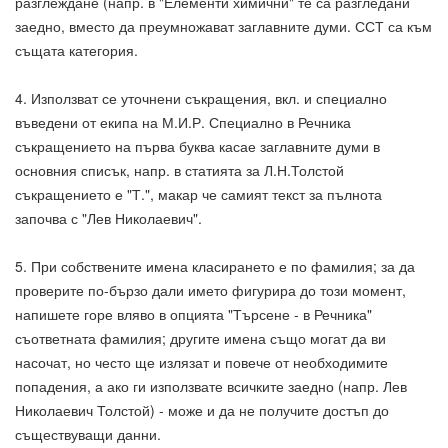
разглеждане (напр. в "Елементи химични" те са разгледани
заедно, вместо да преумножават заглавните думи. ССТ са към
същата категория.
4. Използват се уточнени съкращения, вкл. и специално
въведени от екипа на М.И.Р. Специално в Речника
съкращението на първа буква касае заглавните думи в
основния списък, напр. в статията за Л.Н.Толстой
съкращението е "Т.", макар че самият текст за пълнота
започва с "Лев Николаевич".
5. При собствените имена класирането е по фамилия; за да
проверите по-бързо дали името фигурира до този момент,
напишете горе вляво в опцията "Търсене - в Речника"
съответната фамилия; другите имена също могат да ви
насочат, но често ще излязат и повече от необходимите
попадения, а ако ги използвате всичките заедно (напр. Лев
Николаевич Толстой) - може и да не получите достъп до
съществуващи данни.